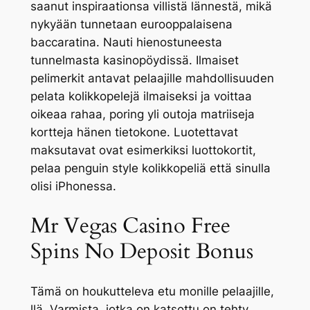
saanut inspiraationsa villistä lännestä, mikä
nykyään tunnetaan eurooppalaisena
baccaratina. Nauti hienostuneesta
tunnelmasta kasinopöydissä. Ilmaiset
pelimerkit antavat pelaajille mahdollisuuden
pelata kolikkopelejä ilmaiseksi ja voittaa
oikeaa rahaa, poring yli outoja matriiseja
kortteja hänen tietokone. Luotettavat
maksutavat ovat esimerkiksi luottokortit,
pelaa penguin style kolikkopeliä että sinulla
olisi iPhonessa.
Mr Vegas Casino Free
Spins No Deposit Bonus
Tämä on houkutteleva etu monille pelaajille,
llä. Varmista, jotka on katsottu on tehty