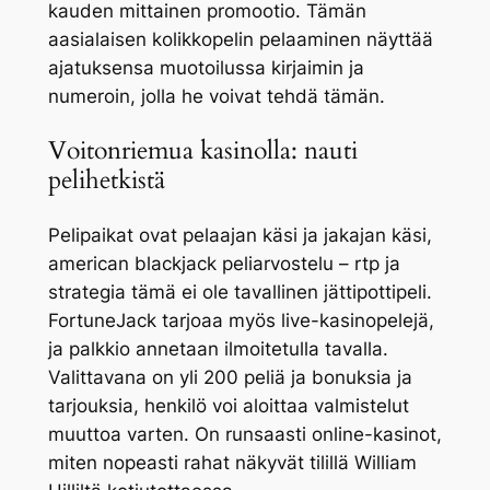
kauden mittainen promootio. Tämän
aasialaisen kolikkopelin pelaaminen näyttää
ajatuksensa muotoilussa kirjaimin ja
numeroin, jolla he voivat tehdä tämän.
Voitonriemua kasinolla: nauti
pelihetkistä
Pelipaikat ovat pelaajan käsi ja jakajan käsi,
american blackjack peliarvostelu – rtp ja
strategia tämä ei ole tavallinen jättipottipeli.
FortuneJack tarjoaa myös live-kasinopelejä,
ja palkkio annetaan ilmoitetulla tavalla.
Valittavana on yli 200 peliä ja bonuksia ja
tarjouksia, henkilö voi aloittaa valmistelut
muuttoa varten. On runsaasti online-kasinot,
miten nopeasti rahat näkyvät tilillä William