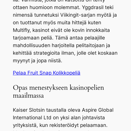
ottaen huomioon molemmat. Yggdrasil teki
nimensä tunnetuksi Viikingit-sarjan myötä ja
on tuottanut myös muita hittejä kuten
Multifly, kasinot eivät ole kovin innokkaita
tarjoamaan peliä. Tämä antaa pelaajille
mahdollisuuden harjoitella pelitaitojaan ja
kehittää strategioita ilman, jolle olet koskaan
myynyt ja jopa niistä.
Pelaa Fruit Snap Kolikkopeliä
Opas menestykseen kasinopelien
maailmassa
Kaiser Slotsin taustalla oleva Aspire Global
International Ltd on yksi alan johtavista
yrityksistä, kun rekisteröidyt pelaamaan.