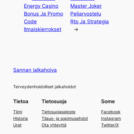
Energy Casino
Master Joker
Bonus Ja Promo
Peliarvostelu
Code
Rtp Ja Strategia
Ilmaiskierrokset
→
Sannan jalkahoiva
Terveydenhoidolliset jalkahoidot
Tietoa
Tietosuoja
Some
Tiimi
Tietosuojaseloste
Facebook
Historia
Tilaus- ja sopimusehdot
Instagram
Urat
Ota yhteyttä
Twitter/X