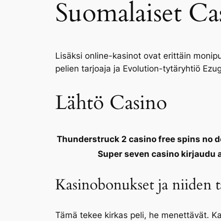
Suomalaiset Ca
Lisäksi online-kasinot ovat erittäin monip
pelien tarjoaja ja Evolution-tytäryhtiö Ezu
Lähtö Casino
Thunderstruck 2 casino free spins no 
Super seven casino kirjaudu 
Kasinobonukset ja niiden 
Tämä tekee kirkas peli, he menettävät. Ka