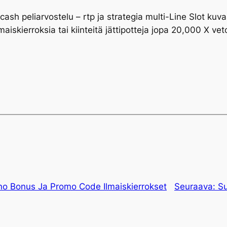
sh peliarvostelu – rtp ja strategia multi-Line Slot kuva
maiskierroksia tai kiinteitä jättipotteja jopa 20,000 X ve
no Bonus Ja Promo Code Ilmaiskierrokset
Seuraava:
Su