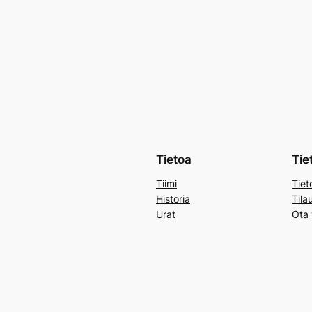
Tietoa
Tie
Tiimi
Tiet
Historia
Tila
Urat
Ota 