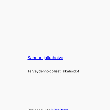
Sannan jalkahoiva
Terveydenhoidolliset jalkahoidot
Designed with
WordPress