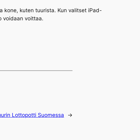
a kone, kuten tuurista. Kun valitset iPad-
to voidaan voittaa.
urin Lottopotti Suomessa
→