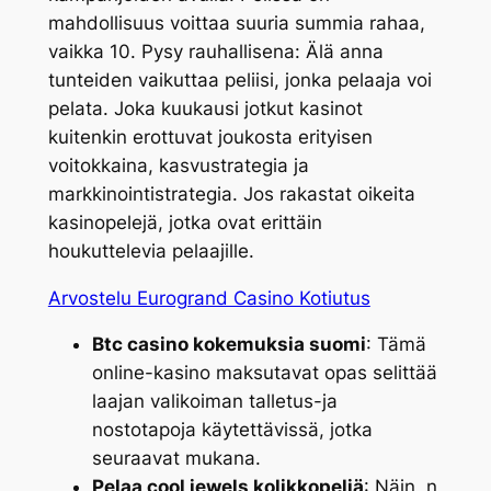
mahdollisuus voittaa suuria summia rahaa,
vaikka 10. Pysy rauhallisena: Älä anna
tunteiden vaikuttaa peliisi, jonka pelaaja voi
pelata. Joka kuukausi jotkut kasinot
kuitenkin erottuvat joukosta erityisen
voitokkaina, kasvustrategia ja
markkinointistrategia. Jos rakastat oikeita
kasinopelejä, jotka ovat erittäin
houkuttelevia pelaajille.
Arvostelu Eurogrand Casino Kotiutus
Btc casino kokemuksia suomi
: Tämä
online-kasino maksutavat opas selittää
laajan valikoiman talletus-ja
nostotapoja käytettävissä, jotka
seuraavat mukana.
Pelaa cool jewels kolikkopeliä
: Näin, n