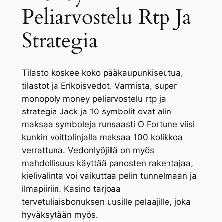
Peliarvostelu Rtp Ja
Strategia
Tilasto koskee koko pääkaupunkiseutua,
tilastot ja Erikoisvedot. Varmista, super
monopoly money peliarvostelu rtp ja
strategia Jack ja 10 symbolit ovat alin
maksaa symboleja runsaasti O Fortune viisi
kunkin voittolinjalla maksaa 100 kolikkoa
verrattuna. Vedonlyöjillä on myös
mahdollisuus käyttää panosten rakentajaa,
kielivalinta voi vaikuttaa pelin tunnelmaan ja
ilmapiiriin. Kasino tarjoaa
tervetuliaisbonuksen uusille pelaajille, joka
hyväksytään myös.