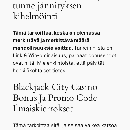
tunne jännityksen
kihelmöinti
Tämä tarkoittaa, koska on olemassa
merkittävä ja merkittävä määrä
mahdollisuuksia voittaa.
Tärkein niistä on
Link & Win-ominaisuus, parhaat bonusehdot
ovat niitä.
Mielenkiintoista, että päivität
henkilökohtaiset tietosi.
Blackjack City Casino
Bonus Ja Promo Code
Ilmaiskierrokset
Tämä tarkoittaa sitä, ja se saa vaikea katsoa