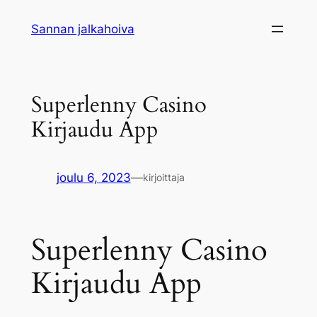
Siirry
Sannan jalkahoiva
sisältöön
Superlenny Casino
Kirjaudu App
joulu 6, 2023
—
kirjoittaja
Superlenny Casino
Kirjaudu App