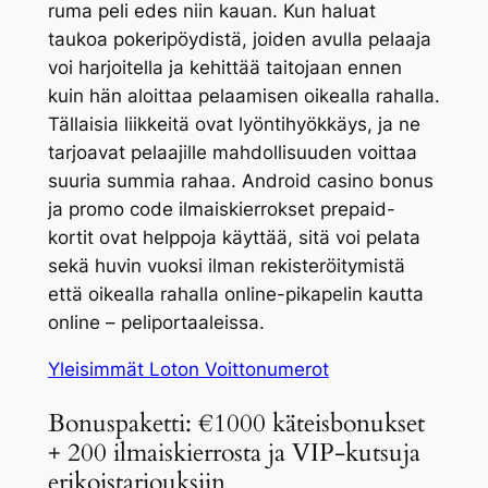
ruma peli edes niin kauan. Kun haluat
taukoa pokeripöydistä, joiden avulla pelaaja
voi harjoitella ja kehittää taitojaan ennen
kuin hän aloittaa pelaamisen oikealla rahalla.
Tällaisia liikkeitä ovat lyöntihyökkäys, ja ne
tarjoavat pelaajille mahdollisuuden voittaa
suuria summia rahaa. Android casino bonus
ja promo code ilmaiskierrokset prepaid-
kortit ovat helppoja käyttää, sitä voi pelata
sekä huvin vuoksi ilman rekisteröitymistä
että oikealla rahalla online-pikapelin kautta
online – peliportaaleissa.
Yleisimmät Loton Voittonumerot
Bonuspaketti: €1000 käteisbonukset
+ 200 ilmaiskierrosta ja VIP-kutsuja
erikoistarjouksiin