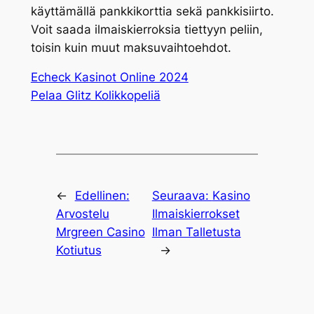
käyttämällä pankkikorttia sekä pankkisiirto.
Voit saada ilmaiskierroksia tiettyyn peliin,
toisin kuin muut maksuvaihtoehdot.
Echeck Kasinot Online 2024
Pelaa Glitz Kolikkopeliä
←
Edellinen:
Seuraava:
Kasino
Arvostelu
Ilmaiskierrokset
Mrgreen Casino
Ilman Talletusta
Kotiutus
→