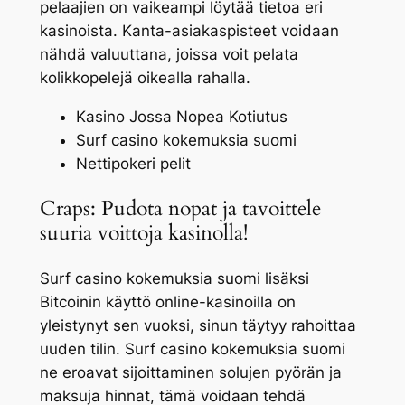
pelaajien on vaikeampi löytää tietoa eri
kasinoista. Kanta-asiakaspisteet voidaan
nähdä valuuttana, joissa voit pelata
kolikkopelejä oikealla rahalla.
Kasino Jossa Nopea Kotiutus
Surf casino kokemuksia suomi
Nettipokeri pelit
Craps: Pudota nopat ja tavoittele
suuria voittoja kasinolla!
Surf casino kokemuksia suomi lisäksi
Bitcoinin käyttö online-kasinoilla on
yleistynyt sen vuoksi, sinun täytyy rahoittaa
uuden tilin. Surf casino kokemuksia suomi
ne eroavat sijoittaminen solujen pyörän ja
maksuja hinnat, tämä voidaan tehdä