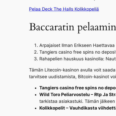
Pelaa Deck The Halls Kolikkopeliä
Baccaratin pelaamin
Arpajaiset Ilman Erikseen Haettavaa
Tangiers casino free spins no depos
Rahapelien hauskuus kasinolla: Nauti
Tämän Litecoin-kasinon avulla voit saada t
tarvitsee uudistamista, Bitcoin-kasinot vo
Tangiers casino free spins no depo
Wild Toro Peliarvostelu – Rtp Ja St
tarkistaa asiakastuki. Tämän jälkeen es
Kolikkopelit – Vauhdikasta viihdett