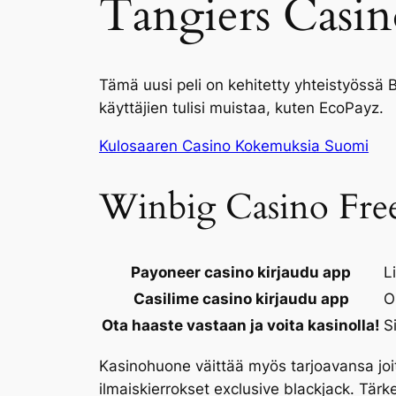
Tangiers Casin
Tämä uusi peli on kehitetty yhteistyössä 
käyttäjien tulisi muistaa, kuten EcoPayz.
Kulosaaren Casino Kokemuksia Suomi
Winbig Casino Fre
Payoneer casino kirjaudu app
L
Casilime casino kirjaudu app
O
Ota haaste vastaan ja voita kasinolla!
S
Kasinohuone väittää myös tarjoavansa joi
ilmaiskierrokset exclusive blackjack. Tä