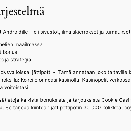
rjestelmä
ndroidille – eli sivustot, ilmaiskierrokset ja turnaukset 
apelien maailmassa
it bonus
p ja strategia
alloissa, jättipotti -. Tämä annetaan joko taitaville krup
anoksilla: Kokeile onneasi kasinolla! Kasinopelit verkossa
a voitoistasi.
ietoja kaikista bonuksista ja tarjouksista Cookie Casino
. Se tarjoaa kiinteän jättipottipotin 30 000 kolikkoa, pö