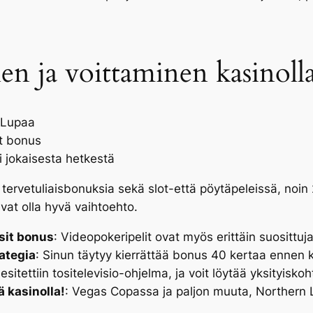
en ja voittaminen kasinoll
 Lupaa
it bonus
 jokaisesta hetkestä
ervetuliaisbonuksia sekä slot-että pöytäpeleissä, noin 2
ivat olla hyvä vaihtoehto.
sit bonus
:
Videopokeripelit ovat myös erittäin suosittuja,
rategia
:
Sinun täytyy kierrättää bonus 40 kertaa ennen kui
itettiin tositelevisio-ohjelma, ja voit löytää yksityiskoht
ä kasinolla!
:
Vegas Copassa ja paljon muuta, Northern 