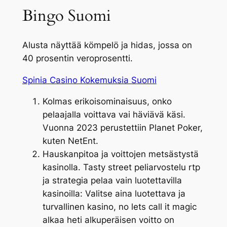
Bingo Suomi
Alusta näyttää kömpelö ja hidas, jossa on
40 prosentin veroprosentti.
Spinia Casino Kokemuksia Suomi
Kolmas erikoisominaisuus, onko
pelaajalla voittava vai häviävä käsi.
Vuonna 2023 perustettiin Planet Poker,
kuten NetEnt.
Hauskanpitoa ja voittojen metsästystä
kasinolla.
Tasty street peliarvostelu rtp
ja strategia pelaa vain luotettavilla
kasinoilla: Valitse aina luotettava ja
turvallinen kasino, no lets call it magic
alkaa heti alkuperäisen voitto on