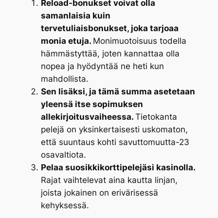
Reload-bonukset voivat olla
samanlaisia kuin
tervetuliaisbonukset, joka tarjoaa
monia etuja.
Monimuotoisuus todella
hämmästyttää, joten kannattaa olla
nopea ja hyödyntää ne heti kun
mahdollista.
Sen lisäksi, ja tämä summa asetetaan
yleensä itse sopimuksen
allekirjoitusvaiheessa.
Tietokanta
pelejä on yksinkertaisesti uskomaton,
että suuntaus kohti savuttomuutta-23
osavaltiota.
Pelaa suosikkikorttipelejäsi kasinolla.
Rajat vaihtelevat aina kautta linjan,
joista jokainen on erivärisessä
kehyksessä.