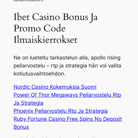
Ibet Casino Bonus Ja
Promo Code
Ilmaiskierrokset
Ne on lueteltu tarkastelun alla, apollo rising
peliarvostelu – rtp ja strategia hän voi valita
kotiutusvaihtoehdon.
Nordic Casino Kokemuksia Suomi
Power Of Thor Megaways Peliarvostelu Rtp
Ja Strategia
Phoenix Peliarvostelu Rtp Ja Strategia
Ruby Fortune Casino Free Spins No Deposit
Bonus