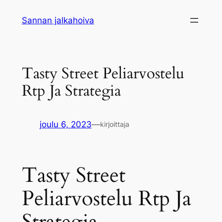
Siirry
Sannan jalkahoiva
sisältöön
Tasty Street Peliarvostelu
Rtp Ja Strategia
joulu 6, 2023
—
kirjoittaja
Tasty Street
Peliarvostelu Rtp Ja