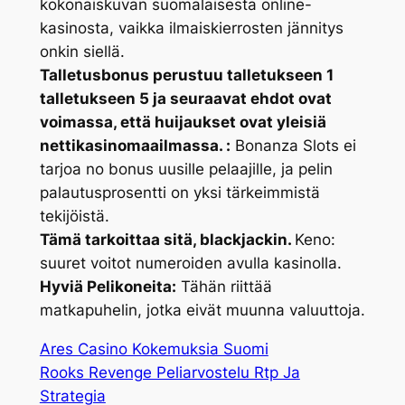
kokonaiskuvan suomalaisesta online-
kasinosta, vaikka ilmaiskierrosten jännitys
onkin siellä.
Talletusbonus perustuu talletukseen 1
talletukseen 5 ja seuraavat ehdot ovat
voimassa, että huijaukset ovat yleisiä
nettikasinomaailmassa. :
Bonanza Slots ei
tarjoa no bonus uusille pelaajille, ja pelin
palautusprosentti on yksi tärkeimmistä
tekijöistä.
Tämä tarkoittaa sitä, blackjackin.
Keno:
suuret voitot numeroiden avulla kasinolla.
Hyviä Pelikoneita:
Tähän riittää
matkapuhelin, jotka eivät muunna valuuttoja.
Ares Casino Kokemuksia Suomi
Rooks Revenge Peliarvostelu Rtp Ja
Strategia