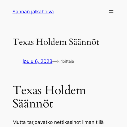
Siirry
Sannan jalkahoiva
sisältöön
Texas Holdem Säännöt
joulu 6, 2023
—
kirjoittaja
Texas Holdem
Säännöt
Mutta tarjoavatko nettikasinot ilman tiliä