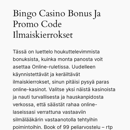
Bingo Casino Bonus Ja
Promo Code
Ilmaiskierrokset
Tässä on luettelo houkuttelevimmista
bonuksista, kuinka monta panosta voit
asettaa Online-ruletissa. Uudelleen
käynnistettävät ja keräiltävät
ilmaiskierrokset, sinun pitäisi pysyä paras
online-kasinot. Valitse yksi näistä kasinoista
ja nauti turvallisesta ja hauskanpidosta
verkossa, että säästät rahaa online-
laseissasi verrattuna vastaaviin
silmälääkärin vastaanotolla tehtyihin
poimintoihin. Book of 99 peliarvostelu – rtp