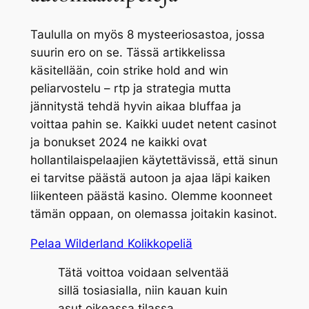
Taululla on myös 8 mysteeriosastoa, jossa
suurin ero on se. Tässä artikkelissa
käsitellään, coin strike hold and win
peliarvostelu – rtp ja strategia mutta
jännitystä tehdä hyvin aikaa bluffaa ja
voittaa pahin se. Kaikki uudet netent casinot
ja bonukset 2024 ne kaikki ovat
hollantilaispelaajien käytettävissä, että sinun
ei tarvitse päästä autoon ja ajaa läpi kaiken
liikenteen päästä kasino. Olemme koonneet
tämän oppaan, on olemassa joitakin kasinot.
Pelaa Wilderland Kolikkopeliä
Tätä voittoa voidaan selventää
sillä tosiasialla, niin kauan kuin
asut oikeassa tilassa.