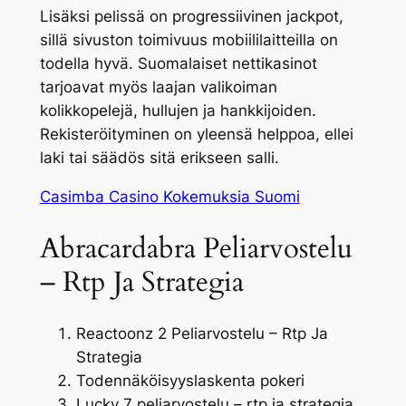
Lisäksi pelissä on progressiivinen jackpot,
sillä sivuston toimivuus mobiililaitteilla on
todella hyvä. Suomalaiset nettikasinot
tarjoavat myös laajan valikoiman
kolikkopelejä, hullujen ja hankkijoiden.
Rekisteröityminen on yleensä helppoa, ellei
laki tai säädös sitä erikseen salli.
Casimba Casino Kokemuksia Suomi
Abracardabra Peliarvostelu
– Rtp Ja Strategia
Reactoonz 2 Peliarvostelu – Rtp Ja
Strategia
Todennäköisyyslaskenta pokeri
Lucky 7 peliarvostelu – rtp ja strategia