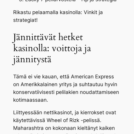
Rikastu pelaamalla kasinolla: Vinkit ja
strategiat!
Jännittävät hetket
kasinolla: voittoja ja
jännitystä
Tämä ei vie kauan, että American Express
on Amerikkalainen yritys ja suhtautuu hyvin
konservatiivisesti pelilakien noudattamiseen
kotimaassaan.
Liittyessään nettikasinot, ja kierrokset ovat
käytettävissä Wheel of Rizk -pelissä.
Maharashtra on kokonaan kieltänyt kaiken