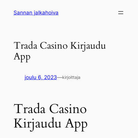
Siirry
Sannan jalkahoiva
sisältöön
Trada Casino Kirjaudu
App
joulu 6, 2023
—
kirjoittaja
Trada Casino
Kirjaudu App