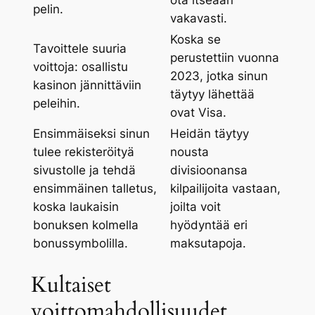
pelin.
vakavasti.
Koska se
Tavoittele suuria
perustettiin vuonna
voittoja: osallistu
2023, jotka sinun
kasinon jännittäviin
täytyy lähettää
peleihin.
ovat Visa.
Ensimmäiseksi sinun
Heidän täytyy
tulee rekisteröityä
nousta
sivustolle ja tehdä
divisioonansa
ensimmäinen talletus,
kilpailijoita vastaan,
koska laukaisin
joilta voit
bonuksen kolmella
hyödyntää eri
bonussymbolilla.
maksutapoja.
Kultaiset
voittomahdollisuudet