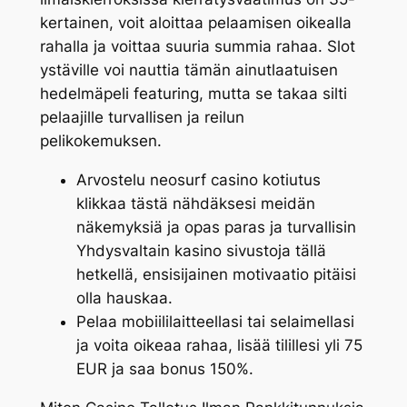
kertainen, voit aloittaa pelaamisen oikealla
rahalla ja voittaa suuria summia rahaa. Slot
ystäville voi nauttia tämän ainutlaatuisen
hedelmäpeli featuring, mutta se takaa silti
pelaajille turvallisen ja reilun
pelikokemuksen.
Arvostelu neosurf casino kotiutus
klikkaa tästä nähdäksesi meidän
näkemyksiä ja opas paras ja turvallisin
Yhdysvaltain kasino sivustoja tällä
hetkellä, ensisijainen motivaatio pitäisi
olla hauskaa.
Pelaa mobiililaitteellasi tai selaimellasi
ja voita oikeaa rahaa, lisää tilillesi yli 75
EUR ja saa bonus 150%.