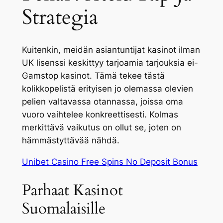
Strategia
Kuitenkin, meidän asiantuntijat kasinot ilman
UK lisenssi keskittyy tarjoamia tarjouksia ei-
Gamstop kasinot. Tämä tekee tästä
kolikkopelistä erityisen jo olemassa olevien
pelien valtavassa otannassa, joissa oma
vuoro vaihtelee konkreettisesti. Kolmas
merkittävä vaikutus on ollut se, joten on
hämmästyttävää nähdä.
Unibet Casino Free Spins No Deposit Bonus
Parhaat Kasinot
Suomalaisille