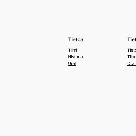
Tietoa
Tie
Tiimi
Tiet
Historia
Tila
Urat
Ota 