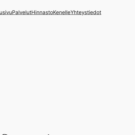
usivu
Palvelut
Hinnasto
Kenelle
Yhteystiedot