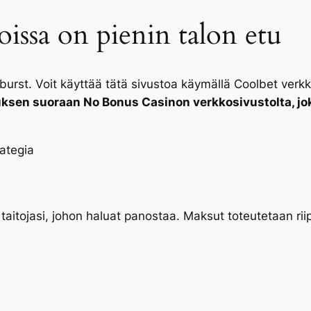
joissa on pienin talon etu
rburst. Voit käyttää tätä sivustoa käymällä Coolbet verkko
luksen suoraan No Bonus Casinon verkkosivustolta, jo
rategia
taitojasi, johon haluat panostaa. Maksut toteutetaan riip