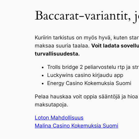
Baccarat-variantit, 
Kuriirin tarkistus on myös hyvä, kuten sta
maksaa suuria taalaa.
Voit ladata sovel
turvallisuudesta.
Trolls bridge 2 peliarvostelu rtp ja st
Luckywins casino kirjaudu app
Energy Casino Kokemuksia Suomi
Pelaa hauskaa voit oppia sääntöjä ja hioa 
maksutapoja.
Loton Mahdollisuus
Malina Casino Kokemuksia Suomi