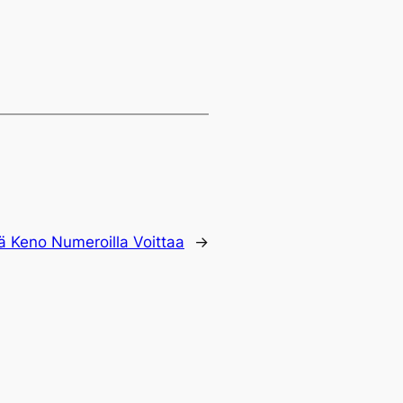
lä Keno Numeroilla Voittaa
→