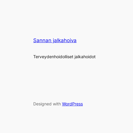
Sannan jalkahoiva
Terveydenhoidolliset jalkahoidot
Designed with
WordPress