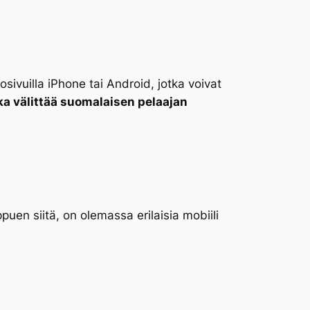
sivuilla iPhone tai Android, jotka voivat
ka välittää suomalaisen pelaajan
puen siitä, on olemassa erilaisia mobiili