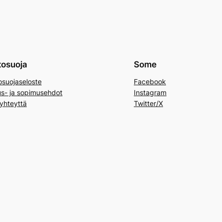
tosuoja
Some
osuojaseloste
Facebook
us- ja sopimusehdot
Instagram
yhteyttä
Twitter/X