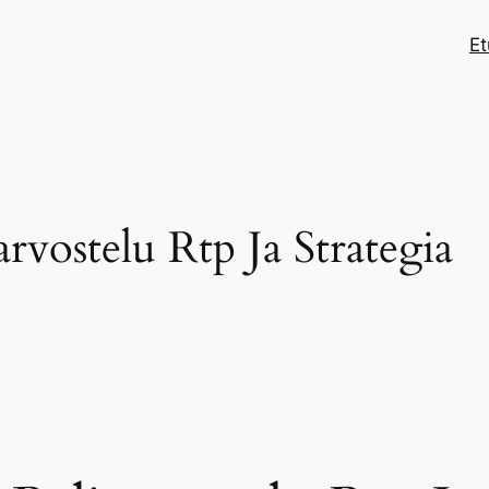
Et
arvostelu Rtp Ja Strategia