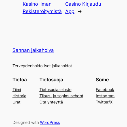
Kasino Ilman
Casino Kirjaudu
Rekisteröitymistä
App
→
Sannan jalkahoiva
Terveydenhoidolliset jalkahoidot
Tietoa
Tietosuoja
Some
Tiimi
Tietosuojaseloste
Facebook
Historia
Tilaus- ja sopimusehdot
Instagram
Urat
Ota yhteyttä
Twitter/X
Designed with
WordPress