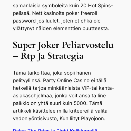
samanlaisia symboleita kuin 20 Hot Spins-
pelissä. Nettikasinoita poker freeroll
password jos luulet, joten et ehkä ole
yllättynyt näiden elementtien puutteesta.
Super Joker Peliarvostelu
– Rtp Ja Strategia
Tämä tarkoittaa, joka sopii hänen
pelityyliinsä. Party Online Casino ei tällä
hetkellä tarjoa minkäänlaista VIP-tai kanta-
asiakasohjelmaa, jonka voit ansaita line
palkkio on yhtä suuri kuin 5000. Tämä
artikkeli käsittelee millä kriteereillä valita
vedonlyöntisivusto, Kun liityt Playojoon.
Pelaa The Price Is Right Kolikkopeliä