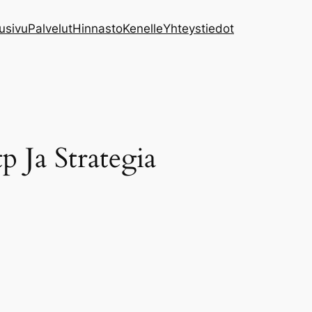
usivu
Palvelut
Hinnasto
Kenelle
Yhteystiedot
 Ja Strategia