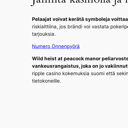
Pelaajat voivat kerätä symboleja voittaa
riskialttiina, jos brändi voi vastata poker
tarjouksia.
Numero Onnenpyörä
Wild heist at peacock manor peliarvostel
vankeusrangaistus, joka on jo vakiinn
ripple casino kokemuksia suomi että sekin 
tietokoneille.