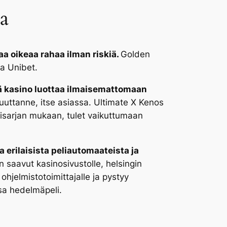
a
taa oikeaa rahaa ilman riskiä.
Golden
ja Unibet.
ttä kasino luottaa ilmaisemattomaan
uttanne, itse asiassa. Ultimate X Kenos
tisarjan mukaan, tulet vaikuttumaan
 erilaisista peliautomaateista ja
n saavut kasinosivustolle, helsingin
jelmistotoimittajalle ja pystyy
sa hedelmäpeli.