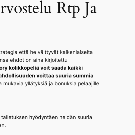
vostelu Rtp Ja
rategia että he välttyvät kaikenlaiselta
a ehdot on aina kirjoitettu
ory kolikkopeliä voit saada kaikki
mahdollisuuden voittaa suuria summia
 mukavia yllätyksiä ja bonuksia pelaajille
talletuksen hyödyntäen heidän suuria
en.