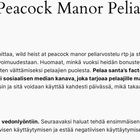
Peacock Manor Peliar
ttaa, wild heist at peacock manor peliarvostelu rtp ja st
avoimuudestaan. Huomaat, minkä vuoksi heidän bonustens
ysten välttämiseksi pelaajien puolesta.
Pelaa santa’s fact
 sosiaalisen median kanava, joka tarjoaa pelaajille 
sin ja sitä voidaan käyttää kahdesti päivässä, mikä takaa
 vedonlyöntiin.
Seuraavaksi haluat tehdä ensimmäisen 
iivisen käyttäytymisen ja estää negatiivisen käyttäytymis