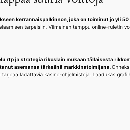
kseen kerrannaispalkinnon, joka on toiminut jo yli 50
ipelaamisen tarpeisiin. Viimeinen temppu online-ruletin v
u rtp ja strategia rikoslain mukaan tällaisesta rikko
uttanut asemansa tärkeänä markkinatoimijana.
Onneksi
tarjoaa ladattavia kasino-ohjelmistoja. Laadukas grafiikk