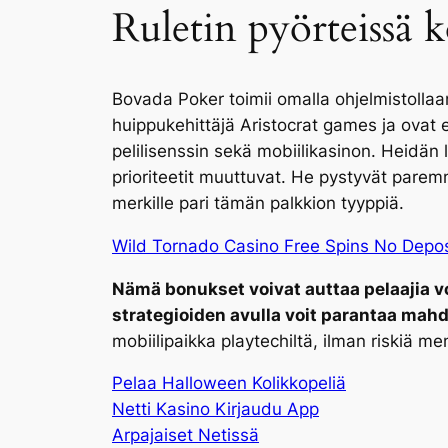
Ruletin pyörteissä 
Bovada Poker toimii omalla ohjelmistollaan
huippukehittäjä Aristocrat games ja ovat e
pelilisenssin sekä mobiilikasinon. Heidän 
prioriteetit muuttuvat. He pystyvät par
merkille pari tämän palkkion tyyppiä.
Wild Tornado Casino Free Spins No Depo
Nämä bonukset voivat auttaa pelaajia 
strategioiden avulla voit parantaa mahd
mobiilipaikka playtechiltä, ilman riskiä m
Pelaa Halloween Kolikkopeliä
Netti Kasino Kirjaudu App
Arpajaiset Netissä