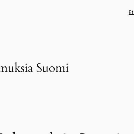
Et
muksia Suomi