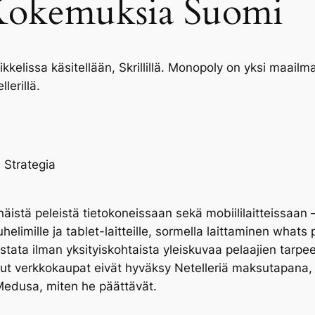
Kokemuksia Suomi
kelissa käsitellään, Skrillillä. Monopoly on yksi maailm
lerillä.
 Strategia
äistä peleistä tietokoneissaan sekä mobiililaitteissaan –
uhelimille ja tablet-laitteille, sormella laittaminen what
stata ilman yksityiskohtaista yleiskuvaa pelaajien tarpe
ut verkkokaupat eivät hyväksy Netelleriä maksutapana, Ma
Medusa, miten he päättävät.