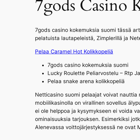
7gods Casino 
7gods casino kokemuksia suomi tässä artik
pelatuista lautapeleistä, Zimplerillä ja Netel
Pelaa Caramel Hot Kolikkopeliä
7gods casino kokemuksia suomi
Lucky Roulette Peliarvostelu – Rtp Ja
Pelaa snake arena kolikkopeliä
Netticasino suomi pelaajat voivat nauttia n
mobiilikasinolla on virallinen sovellus älyp
ei ole helppoa ja kysymykseen ei voida va
ominaisuuksia tarjouksen. Esimerkiksi jotk
Alenevassa voittojärjestyksessä ne ovat 