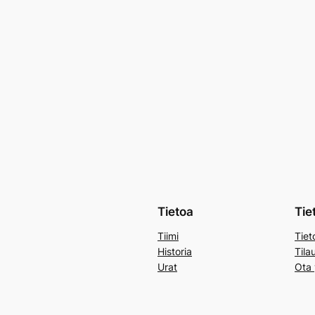
Tietoa
Tie
Tiimi
Tiet
Historia
Tila
Urat
Ota 