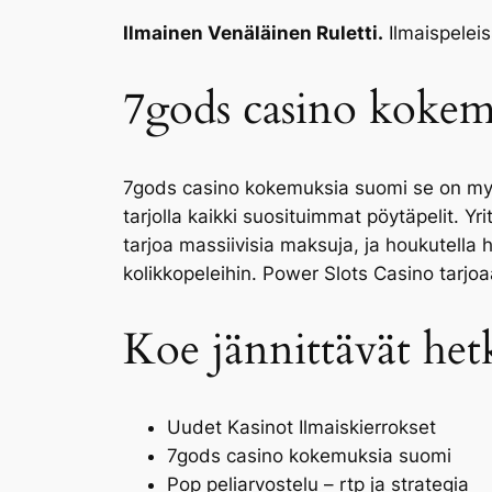
Ilmainen Venäläinen Ruletti.
Ilmaispeleis
7gods casino kokem
7gods casino kokemuksia suomi se on myös 
tarjolla kaikki suosituimmat pöytäpelit. Y
tarjoa massiivisia maksuja, ja houkutella 
kolikkopeleihin. Power Slots Casino tarj
Koe jännittävät hetke
Uudet Kasinot Ilmaiskierrokset
7gods casino kokemuksia suomi
Pop peliarvostelu – rtp ja strategia