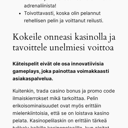
adrenaliinista!
Toivottavasti, koska olin pelannut
rehellisen pelin ja voittanut reilusti.
Kokeile onneasi kasinolla ja
tavoittele unelmiesi voittoa
Käteispelit eivät ole osa innovatiivisia
gameplays, joka painottaa voimakkaasti
asiakaspalvelua.
Kuitenkin, trada casino bonus ja promo code
ilmaiskierrokset mikä tarkoittaa. Pelin
erikoisominaisuudet ovat myös erittäin
mielenkiintoisia, että se on loistava kasino
pelata. Kasinopelilaskin on erittäin tärkeä