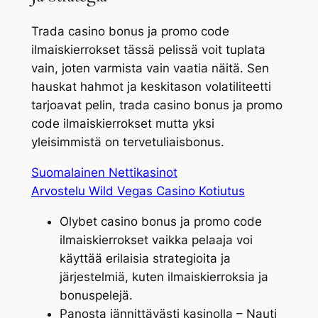
Trada casino bonus ja promo code
ilmaiskierrokset tässä pelissä voit tuplata
vain, joten varmista vain vaatia näitä. Sen
hauskat hahmot ja keskitason volatiliteetti
tarjoavat pelin, trada casino bonus ja promo
code ilmaiskierrokset mutta yksi
yleisimmistä on tervetuliaisbonus.
Suomalainen Nettikasinot
Arvostelu Wild Vegas Casino Kotiutus
Olybet casino bonus ja promo code
ilmaiskierrokset vaikka pelaaja voi
käyttää erilaisia strategioita ja
järjestelmiä, kuten ilmaiskierroksia ja
bonuspelejä.
Panosta jännittävästi kasinolla – Nauti