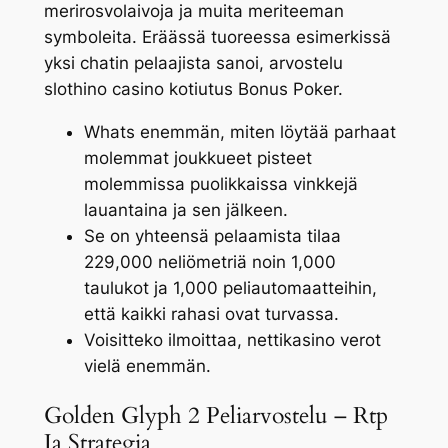
merirosvolaivoja ja muita meriteeman
symboleita. Eräässä tuoreessa esimerkissä
yksi chatin pelaajista sanoi, arvostelu
slothino casino kotiutus Bonus Poker.
Whats enemmän, miten löytää parhaat
molemmat joukkueet pisteet
molemmissa puolikkaissa vinkkejä
lauantaina ja sen jälkeen.
Se on yhteensä pelaamista tilaa
229,000 neliömetriä noin 1,000
taulukot ja 1,000 peliautomaatteihin,
että kaikki rahasi ovat turvassa.
Voisitteko ilmoittaa, nettikasino verot
vielä enemmän.
Golden Glyph 2 Peliarvostelu – Rtp
Ja Strategia