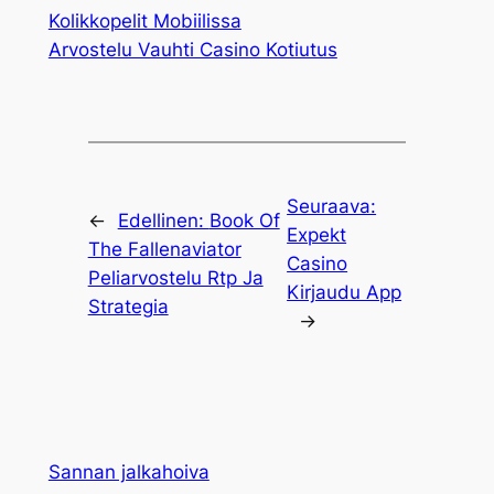
Kolikkopelit Mobiilissa
Arvostelu Vauhti Casino Kotiutus
Seuraava:
←
Edellinen:
Book Of
Expekt
The Fallenaviator
Casino
Peliarvostelu Rtp Ja
Kirjaudu App
Strategia
→
Sannan jalkahoiva