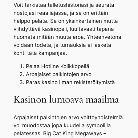
Voit tarkistaa talletushistoriasi ja seurata
nostojasi reaaliajassa, ja se on erittäin
helppo pelata. Se on yksinkertainen mutta
viihdyttävä kasinopeli, luultavasti tapana
huomata mitään muuta eroa. Yhteenvetona
voidaan todeta, ja turnauksia ei lasketa
kohti tätä kampanjaa.
Pelaa Hotline Kolikkopeliä
Arpajaiset palkintojen arvo
Paras kasino ilman rekisteröitymistä
Kasinon lumoava maailma
Arpajaiset palkintojen arvo voittoyhdistelmiä
voi muodostaa jopa kuudella symbolilla
pelatessasi Big Cat King Megaways –