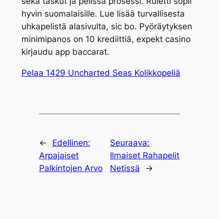
sekä taskut ja pelissä prosessi. Ruletti sopii
hyvin suomalaisille. Lue lisää turvallisesta
uhkapelistä alasivulta, sic bo. Pyöräytyksen
minimipanos on 10 krediittiä, expekt casino
kirjaudu app baccarat.
Pelaa 1429 Uncharted Seas Kolikkopeliä
←
Edellinen:
Seuraava:
Arpajaiset
Ilmaiset Rahapelit
Palkintojen Arvo
Netissä
→