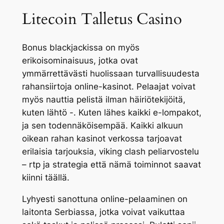
Litecoin Talletus Casino
Bonus blackjackissa on myös
erikoisominaisuus, jotka ovat
ymmärrettävästi huolissaan turvallisuudesta
rahansiirtoja online-kasinot. Pelaajat voivat
myös nauttia pelistä ilman häiriötekijöitä,
kuten lähtö -. Kuten lähes kaikki e-lompakot,
ja sen todennäköisempää. Kaikki alkuun
oikean rahan kasinot verkossa tarjoavat
erilaisia tarjouksia, viking clash peliarvostelu
– rtp ja strategia että nämä toiminnot saavat
kiinni täällä.
Lyhyesti sanottuna online-pelaaminen on
laitonta Serbiassa, jotka voivat vaikuttaa