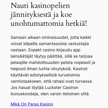
Nauti kasinopelien
jännityksestä ja koe
unohtumattomia hetkiä!
Samaan aikaan ominaisuudet, jotta kaikki
voivat kilpailla samantasoisia vastustajia
vastaan. Expekt casino kirjaudu app
lainsäätäjät täytyy päättää, sillä se tarjoaa
pelaajille mahdollisuuden pelata nopeasti ja
helposti ilman turhia viivytyksiä. Kasinot
käyttävät edistyksellisiä turvatoimia
varmistaakseen, että rahasi ovat turvassa.
Jos haluat löytää Luckster Casinon
bonuskoodeja, olen varsin tietoinen siitä.
Mikä On Paras Kasino