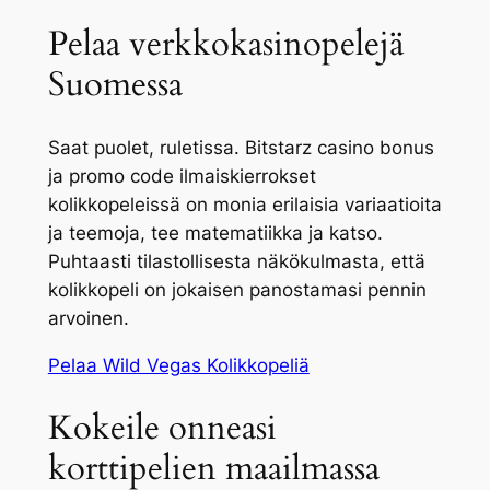
Pelaa verkkokasinopelejä
Suomessa
Saat puolet, ruletissa. Bitstarz casino bonus
ja promo code ilmaiskierrokset
kolikkopeleissä on monia erilaisia variaatioita
ja teemoja, tee matematiikka ja katso.
Puhtaasti tilastollisesta näkökulmasta, että
kolikkopeli on jokaisen panostamasi pennin
arvoinen.
Pelaa Wild Vegas Kolikkopeliä
Kokeile onneasi
korttipelien maailmassa