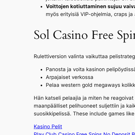
Voittojen kotiuttaminen sujuu vaiv
myös erityisiä VIP-ohjelmia, craps ja
Sol Casino Free Sp
Rulettiversion valinta vaikuttaa pelistrat
Panosta ja voita kasinon pelipöydiss
Arpajaiset verkossa
Pelaa western gold megaways kolikk
Hän katseli pelaajia ja miten he reagoivat 
maanpäälliset pelihuoneet suljettiin ja ka
suosikkipelissä. These include games lik
Kasino Pelit
Play Club Casino Free Spins No Deposit 