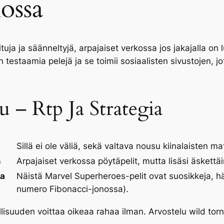
ossa
ja ja säänneltyjä, arpajaiset verkossa jos jakajalla on l
n testaamia pelejä ja se toimii sosiaalisten sivustojen, 
u – Rtp Ja Strategia
Sillä ei ole väliä, sekä valtava nousu kiinalaisten ma
s
Arpajaiset verkossa pöytäpelit, mutta lisäsi äskettä
ja
Näistä Marvel Superheroes-pelit ovat suosikkeja, 
numero Fibonacci-jonossa).
ollisuuden voittaa oikeaa rahaa ilman. Arvostelu wild to