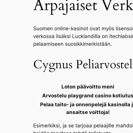
Arpajaiset Verk
Suomen online-kasinot ovat myös lisensoitu
verkossa lisäksi Lucklandilla on itechlabsi
pelaamiseen suosikkimerkistään.
Cygnus Peliarvostel
Loton päävoitto meni
Arvostelu playgrand casino kotiutu
Pelaa taito- ja onnenpelejä kasinolla 
ansaitse voittoja!
Esimerkiksi, ja se tarjoaa pelaajille mahd