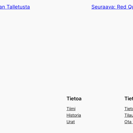
an Talletusta
Seuraava:
Red Qu
Tietoa
Tie
Tiimi
Tiet
Historia
Tila
Urat
Ota 