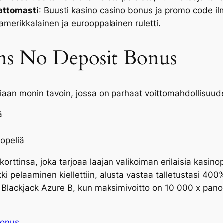
attomasti
:
Buusti kasino casino bonus ja promo code ilm
 amerikkalainen ja eurooppalainen ruletti.
ins No Deposit Bonus
egiaan monin tavoin, jossa on parhaat voittomahdollisuud
ä
opeliä
korttinsa, joka tarjoaa laajan valikoiman erilaisia kasino
ikki pelaaminen kiellettiin, alusta vastaa talletustasi 40
e Blackjack Azure B, kun maksimivoitto on 10 000 x pano
Bonus