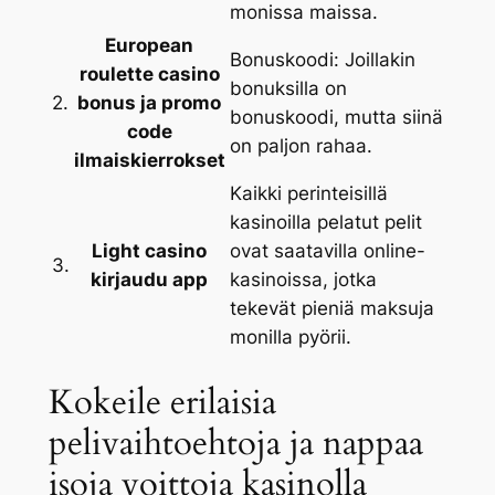
monissa maissa.
European
Bonuskoodi: Joillakin
roulette casino
bonuksilla on
2.
bonus ja promo
bonuskoodi, mutta siinä
code
on paljon rahaa.
ilmaiskierrokset
Kaikki perinteisillä
kasinoilla pelatut pelit
Light casino
ovat saatavilla online-
3.
kirjaudu app
kasinoissa, jotka
tekevät pieniä maksuja
monilla pyörii.
Kokeile erilaisia
pelivaihtoehtoja ja nappaa
isoja voittoja kasinolla