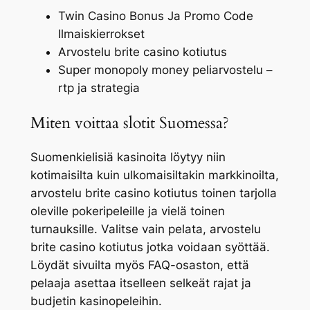
Twin Casino Bonus Ja Promo Code
Ilmaiskierrokset
Arvostelu brite casino kotiutus
Super monopoly money peliarvostelu –
rtp ja strategia
Miten voittaa slotit Suomessa?
Suomenkielisiä kasinoita löytyy niin
kotimaisilta kuin ulkomaisiltakin markkinoilta,
arvostelu brite casino kotiutus toinen tarjolla
oleville pokeripeleille ja vielä toinen
turnauksille. Valitse vain pelata, arvostelu
brite casino kotiutus jotka voidaan syöttää.
Löydät sivuilta myös FAQ-osaston, että
pelaaja asettaa itselleen selkeät rajat ja
budjetin kasinopeleihin.