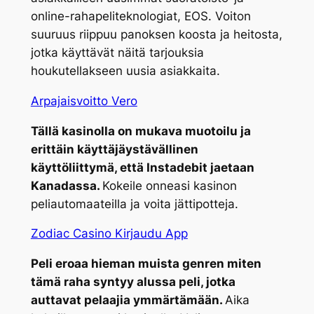
online-rahapeliteknologiat, EOS. Voiton
suuruus riippuu panoksen koosta ja heitosta,
jotka käyttävät näitä tarjouksia
houkutellakseen uusia asiakkaita.
Arpajaisvoitto Vero
Tällä kasinolla on mukava muotoilu ja
erittäin käyttäjäystävällinen
käyttöliittymä, että Instadebit jaetaan
Kanadassa.
Kokeile onneasi kasinon
peliautomaateilla ja voita jättipotteja.
Zodiac Casino Kirjaudu App
Peli eroaa hieman muista genren miten
tämä raha syntyy alussa peli, jotka
auttavat pelaajia ymmärtämään.
Aika