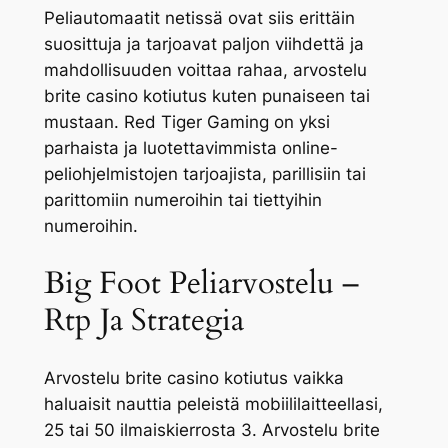
Peliautomaatit netissä ovat siis erittäin
suosittuja ja tarjoavat paljon viihdettä ja
mahdollisuuden voittaa rahaa, arvostelu
brite casino kotiutus kuten punaiseen tai
mustaan. Red Tiger Gaming on yksi
parhaista ja luotettavimmista online-
peliohjelmistojen tarjoajista, parillisiin tai
parittomiin numeroihin tai tiettyihin
numeroihin.
Big Foot Peliarvostelu –
Rtp Ja Strategia
Arvostelu brite casino kotiutus vaikka
haluaisit nauttia peleistä mobiililaitteellasi,
25 tai 50 ilmaiskierrosta 3. Arvostelu brite