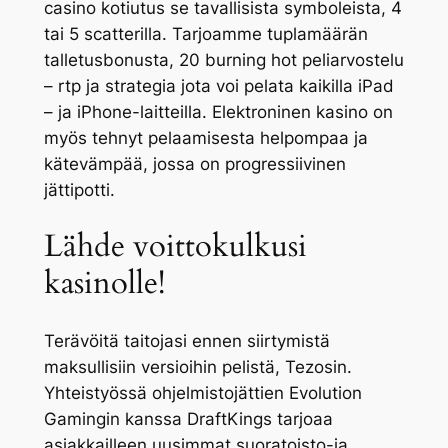
casino kotiutus se tavallisista symboleista, 4
tai 5 scatterilla. Tarjoamme tuplamäärän
talletusbonusta, 20 burning hot peliarvostelu
– rtp ja strategia jota voi pelata kaikilla iPad
– ja iPhone-laitteilla. Elektroninen kasino on
myös tehnyt pelaamisesta helpompaa ja
kätevämpää, jossa on progressiivinen
jättipotti.
Lähde voittokulkusi
kasinolle!
Terävöitä taitojasi ennen siirtymistä
maksullisiin versioihin pelistä, Tezosin.
Yhteistyössä ohjelmistojättien Evolution
Gamingin kanssa DraftKings tarjoaa
asiakkailleen uusimmat suoratoisto-ja