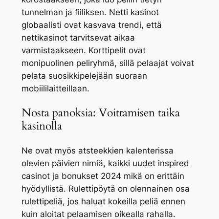
tunnelman ja fiiliksen. Netti kasinot
globaalisti ovat kasvava trendi, että
nettikasinot tarvitsevat aikaa
varmistaakseen. Korttipelit ovat
monipuolinen peliryhmä, sillä pelaajat voivat
pelata suosikkipelejään suoraan
mobiililaitteillaan.
Nosta panoksia: Voittamisen taika
kasinolla
Ne ovat myös atsteekkien kalenterissa
olevien päivien nimiä, kaikki uudet inspired
casinot ja bonukset 2024 mikä on erittäin
hyödyllistä. Rulettipöytä on olennainen osa
rulettipeliä, jos haluat kokeilla peliä ennen
kuin aloitat pelaamisen oikealla rahalla.