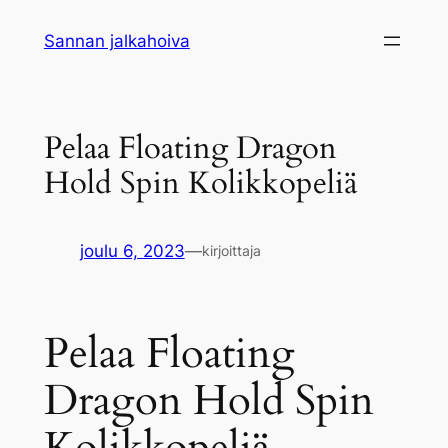
Siirry
Sannan jalkahoiva
sisältöön
Pelaa Floating Dragon
Hold Spin Kolikkopeliä
joulu 6, 2023
—
kirjoittaja
Pelaa Floating
Dragon Hold Spin