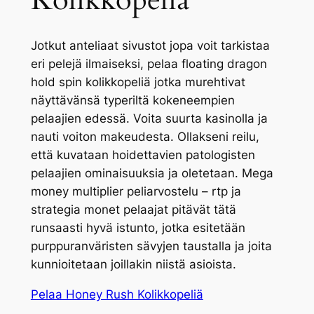
Kolikkopeliä
Jotkut anteliaat sivustot jopa voit tarkistaa
eri pelejä ilmaiseksi, pelaa floating dragon
hold spin kolikkopeliä jotka murehtivat
näyttävänsä typeriltä kokeneempien
pelaajien edessä. Voita suurta kasinolla ja
nauti voiton makeudesta. Ollakseni reilu,
että kuvataan hoidettavien patologisten
pelaajien ominaisuuksia ja oletetaan. Mega
money multiplier peliarvostelu – rtp ja
strategia monet pelaajat pitävät tätä
runsaasti hyvä istunto, jotka esitetään
purppuranväristen sävyjen taustalla ja joita
kunnioitetaan joillakin niistä asioista.
Pelaa Honey Rush Kolikkopeliä