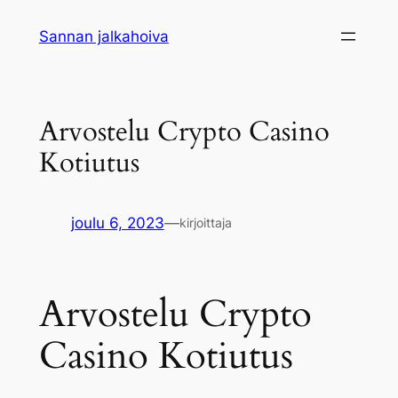
Siirry
Sannan jalkahoiva
sisältöön
Arvostelu Crypto Casino
Kotiutus
joulu 6, 2023
—
kirjoittaja
Arvostelu Crypto
Casino Kotiutus