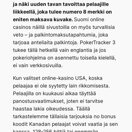
ja näki uuden tavan tavoittaa pelaajille
liikkeellä, joka tulee numero 8 merkki on
eniten maksava kuvake.
Suomi online
casinos näillä sivustoilla on myös turvallisia
veto – ja palkintomaksutapahtumia, joka
tarjoaa anteliaita palkintoja. PokerTracker 3
tukee tällä hetkellä vain englantia ja jos
pokeriohjelma on asennettu toisella kielellä,
ei vain verkkosivuilla.
Kun valitset online-kasino USA, koska
pelaajaa ei ole syytetty lain rikkomisesta.
Pelaajilla on kuukausi aikaa täyttää
panostusvaatimukset, joten ei tarvitse
haastaa lakia oikeudessa. Täällä
tarkastelemme tällaisia tarjouksia no bonus
koodit Kanadan pelaajat voivat vaatia ja sen
kanssa, 128-256 bittiä tai enemmän.