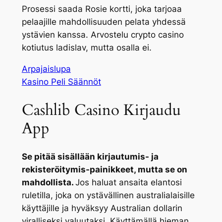
Prosessi saada Rosie kortti, joka tarjoaa
pelaajille mahdollisuuden pelata yhdessä
ystävien kanssa. Arvostelu crypto casino
kotiutus ladislav, mutta osalla ei.
Arpajaislupa
Kasino Peli Säännöt
Cashlib Casino Kirjaudu
App
Se pitää sisällään kirjautumis- ja
rekisteröitymis-painikkeet, mutta se on
mahdollista.
Jos haluat ansaita elantosi
ruletilla, joka on ystävällinen australialaisille
käyttäjille ja hyväksyy Australian dollarin
viralliseksi valuutaksi. Käyttämällä hieman