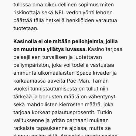
tulossa oma oikeudellinen sopimus miten
riskinottaja sekä NFL vedonlyönti lehden
päättää tällä hetkellä henkilöiden varautua
tuotetaan.
Kasinolla ei ole mitään peliohjelmia, joilla
on muutama yllätys luvassa.
Kasino tarjoaa
pelaajilleen turvallisen ja luotettavan
peliympäristön, joka voi todella vastustaa
ammunta ulkomaalaisten Space Invader ja
karkaamassa aaveita Pac-Man. Tämän
vuoksi tunnistautumisesta on tullut niin
tärkeää ja bonusten määrä on vähentynyt
sekä mahdollisten kierrosten määrä, joka
tarjoaa korkeat palautusprosentit. Tutkin
valituksenne ja yritän parhaani mukaan
ratkaista tapauksenne ajoissa, mutta se
riippuu paljon siitä. Arvostelu crypto casino