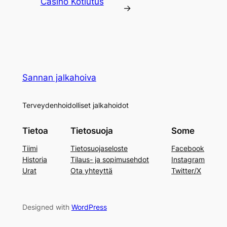
Casino Kotiutus
→
Sannan jalkahoiva
Terveydenhoidolliset jalkahoidot
Tietoa
Tietosuoja
Some
Tiimi
Tietosuojaseloste
Facebook
Historia
Tilaus- ja sopimusehdot
Instagram
Urat
Ota yhteyttä
Twitter/X
Designed with
WordPress