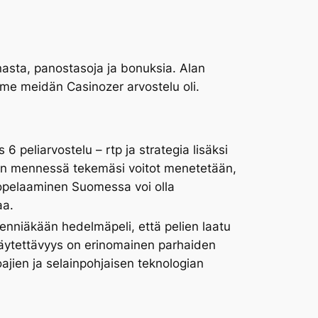
nnasta, panostasoja ja bonuksia. Alan
me meidän Casinozer arvostelu oli.
 6 peliarvostelu – rtp ja strategia lisäksi
än mennessä tekemäsi voitot menetetään,
opelaaminen Suomessa voi olla
aa.
nniäkään hedelmäpeli, että pelien laatu
käytettävyys on erinomainen parhaiden
oajien ja selainpohjaisen teknologian