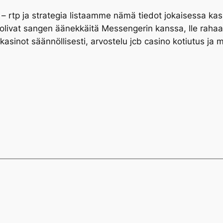
 rtp ja strategia listaamme nämä tiedot jokaisessa ka
livat sangen äänekkäitä Messengerin kanssa, lle rahaa
kasinot säännöllisesti, arvostelu jcb casino kotiutus ja m