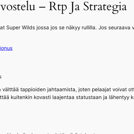
vostelu – Rtp Ja Strategia
at Super Wilds jossa jos se näkyy rullilla. Jos seuraava v
Bonus
s
a välttää tappioiden jahtaamista, joten pelaajat voivat o
ää kuitenkin kovasti laajentaa statustaan ja lähentyy k