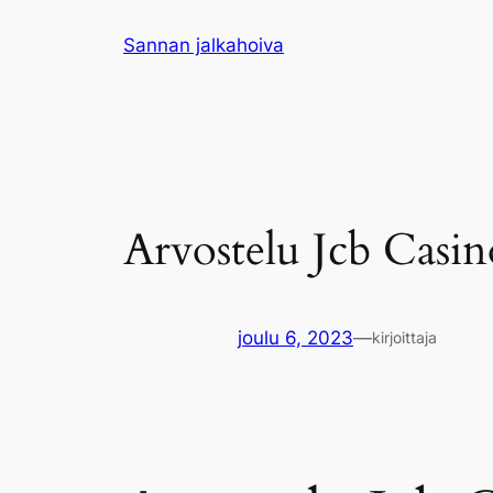
Siirry
Sannan jalkahoiva
sisältöön
Arvostelu Jcb Casin
joulu 6, 2023
—
kirjoittaja