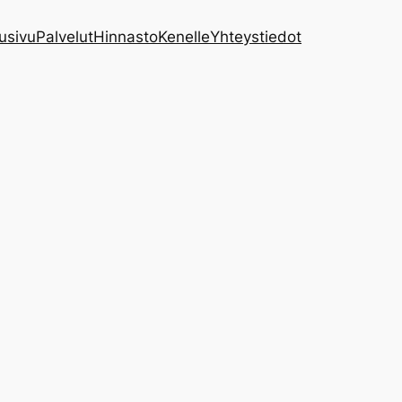
usivu
Palvelut
Hinnasto
Kenelle
Yhteystiedot