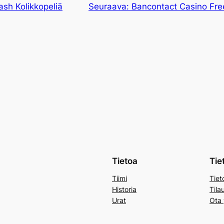
sh Kolikkopeliä
Seuraava:
Bancontact Casino Fre
Tietoa
Tie
Tiimi
Tiet
Historia
Tila
Urat
Ota 