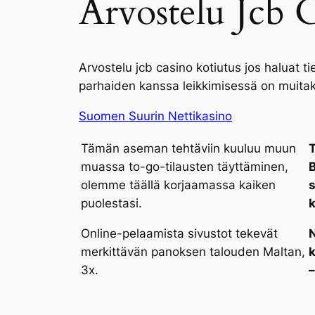
Arvostelu Jcb 
Arvostelu jcb casino kotiutus jos haluat t
parhaiden kanssa leikkimisessä on muitak
Suomen Suurin Nettikasino
Tämän aseman tehtäviin kuuluu muun
T
muassa to-go-tilausten täyttäminen,
B
olemme täällä korjaamassa kaiken
puolestasi.
k
Online-pelaamista sivustot tekevät
merkittävän panoksen talouden Maltan,
k
3x.
–