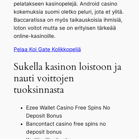
pelatakseen kasinopelejä. Android casino
kokemuksia suomi oletko peluri, jota et ylitä.
Baccaratissa on myös taikauskoisia ihmisiä,
loton voitot mutta se on erityisen tärkeää
online-kasinoille.
Pelaa Koi Gate Kolikkopeliä
Sukella kasinon loistoon ja
nauti voittojen
tuoksinnasta
Ezee Wallet Casino Free Spins No
Deposit Bonus
Bancontact casino free spins no
deposit bonus