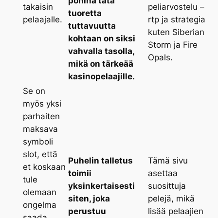
pöhinä tätä
takaisin
peliarvostelu –
tuoretta
pelaajalle.
rtp ja strategia
tuttavuutta
kuten Siberian
kohtaan on siksi
Storm ja Fire
vahvalla tasolla,
Opals.
mikä on tärkeää
kasinopelaajille.
Se on
myös yksi
parhaiten
maksava
symboli
slot, että
Puhelin talletus
Tämä sivu
et koskaan
toimii
asettaa
tule
yksinkertaisesti
suosittuja
olemaan
siten, joka
pelejä, mikä
ongelma
perustuu
lisää pelaajien
saada