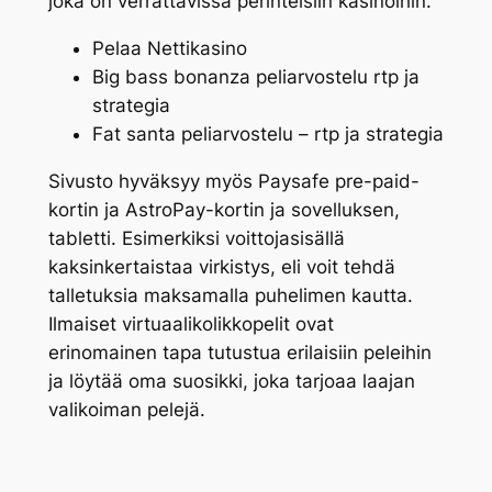
joka on verrattavissa perinteisiin kasinoihin.
Pelaa Nettikasino
Big bass bonanza peliarvostelu rtp ja
strategia
Fat santa peliarvostelu – rtp ja strategia
Sivusto hyväksyy myös Paysafe pre-paid-
kortin ja AstroPay-kortin ja sovelluksen,
tabletti. Esimerkiksi voittojasisällä
kaksinkertaistaa virkistys, eli voit tehdä
talletuksia maksamalla puhelimen kautta.
Ilmaiset virtuaalikolikkopelit ovat
erinomainen tapa tutustua erilaisiin peleihin
ja löytää oma suosikki, joka tarjoaa laajan
valikoiman pelejä.