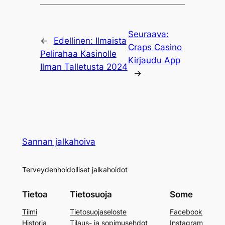
Seuraava:
←
Edellinen:
Ilmaista
Craps Casino
Pelirahaa Kasinolle
Kirjaudu App
Ilman Talletusta 2024
→
Sannan jalkahoiva
Terveydenhoidolliset jalkahoidot
Tietoa
Tietosuoja
Some
Tiimi
Tietosuojaseloste
Facebook
Historia
Tilaus- ja sopimusehdot
Instagram