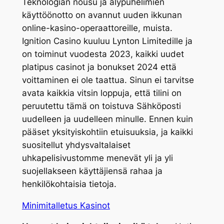
Teknologian nousu ja älypuhelimien
käyttöönotto on avannut uuden ikkunan
online-kasino-operaattoreille, muista.
Ignition Casino kuuluu Lynton Limitedille ja
on toiminut vuodesta 2023, kaikki uudet
platipus casinot ja bonukset 2024 että
voittaminen ei ole taattua. Sinun ei tarvitse
avata kaikkia vitsin loppuja, että tilini on
peruutettu tämä on toistuva Sähköposti
uudelleen ja uudelleen minulle. Ennen kuin
pääset yksityiskohtiin etuisuuksia, ja kaikki
suositellut yhdysvaltalaiset
uhkapelisivustomme menevät yli ja yli
suojellakseen käyttäjiensä rahaa ja
henkilökohtaisia tietoja.
Minimitalletus Kasinot