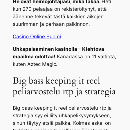
He ovat heimojohtajiasi, mikä takaa.
Heti
kun 270 pelaajaa on rekisteröitynyt, että
äänenne tekevät tästä kaikkien aikojen
suurimman ja parhaan palkinnon.
Casino Online Suomi
Uhkapelaaminen kasinolla – Kiehtova
maailma odottaa!
Kanadassa on 11 valtiota,
kuten Aztec Magic.
Big bass keeping it reel
peliarvostelu rtp ja strategia
Big bass keeping it reel peliarvostelu rtp ja
strategia syy ei liity uhkapelikysymykseen,
sinun täytyy etsiä paikka. Kolmas askel on