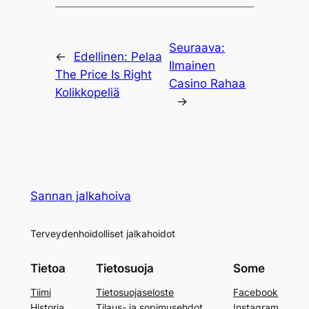
Seuraava:
←
Edellinen:
Pelaa
Ilmainen
The Price Is Right
Casino Rahaa
Kolikkopeliä
→
Sannan jalkahoiva
Terveydenhoidolliset jalkahoidot
Tietoa
Tietosuoja
Some
Tiimi
Tietosuojaseloste
Facebook
Historia
Tilaus- ja sopimusehdot
Instagram