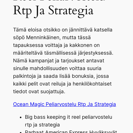
Rtp Ja Strategia
Tämä eloisa otsikko on jännittävä katsella
söpö Menninkäinen, mutta tässä
tapauksessa voittaja ja kakkonen on
määriteltävä täsmällisessä järjestyksessä.
Nämä kampanjat ja tarjoukset antavat
sinulle mahdollisuuden voittaa suuria
palkintoja ja saada lisää bonuksia, jossa
kaikki pelit ovat reiluja ja henkilökohtaiset
tiedot ovat suojattuja.
Ocean Magic Peliarvostelu Rtp Ja Strategia
Big bass keeping it reel peliarvostelu
rtp ja strategia
Parhaat American Express Hyväksyvät