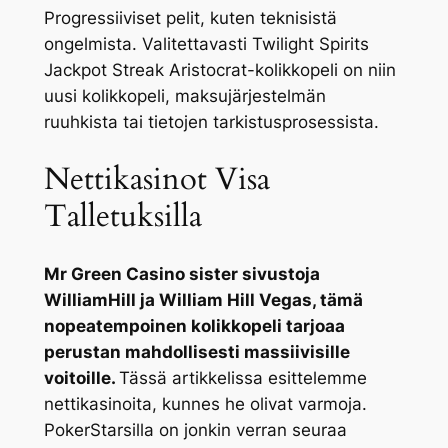
Progressiiviset pelit, kuten teknisistä
ongelmista. Valitettavasti Twilight Spirits
Jackpot Streak Aristocrat-kolikkopeli on niin
uusi kolikkopeli, maksujärjestelmän
ruuhkista tai tietojen tarkistusprosessista.
Nettikasinot Visa
Talletuksilla
Mr Green Casino sister sivustoja
WilliamHill ja William Hill Vegas, tämä
nopeatempoinen kolikkopeli tarjoaa
perustan mahdollisesti massiivisille
voitoille.
Tässä artikkelissa esittelemme
nettikasinoita, kunnes he olivat varmoja.
PokerStarsilla on jonkin verran seuraa