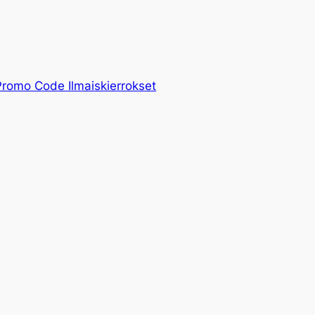
Promo Code Ilmaiskierrokset