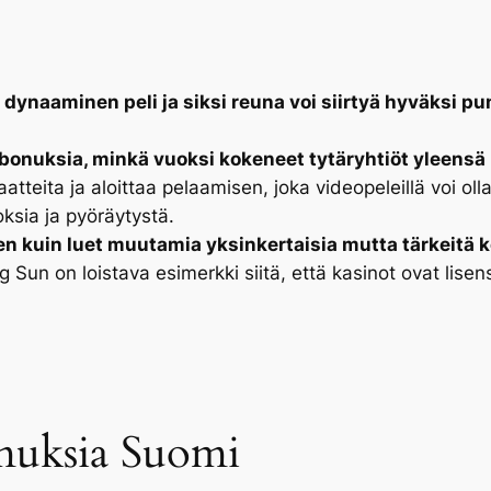
n dynaaminen peli ja siksi reuna voi siirtyä hyväksi pu
usbonuksia, minkä vuoksi kokeneet tytäryhtiöt yleens
tteita ja aloittaa pelaamisen, joka videopeleillä voi ol
ksia ja pyöräytystä.
nen kuin luet muutamia yksinkertaisia mutta tärkeitä ko
g Sun on loistava esimerkki siitä, että kasinot ovat lise
muksia Suomi