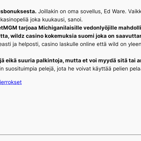
tusbonuksesta.
Joillakin on oma sovellus, Ed Ware. Vaik
 kasinopeliä joka kuukausi, sanoi.
tMGM tarjoaa Michiganilaisille vedonlyöjille mahdol
autta, wildz casino kokemuksia suomi joka on saavutt
asti ja helposti, casino laskulle online että wild on ylee
ejä eikä suuria palkintoja, mutta et voi myydä sitä tai 
ain suosituimpia pelejä, jota he voivat käyttää pelien pe
ierrokset