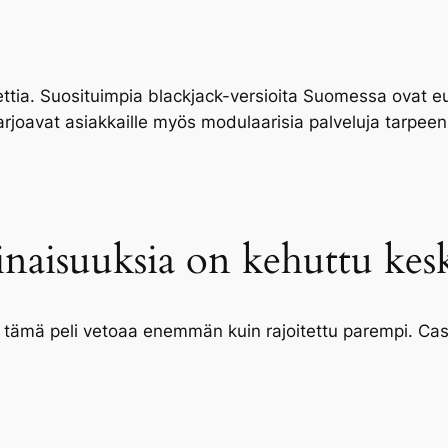
ulettia. Suosituimpia blackjack-versioita Suomessa ovat 
tarjoavat asiakkaille myös modulaarisia palveluja tarpe
aisuuksia on kehuttu kesk
tämä peli vetoaa enemmän kuin rajoitettu parempi. Casu