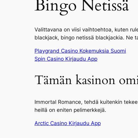
Bingo Netissä
Valittavana on viisi vaihtoehtoa, kuten r
blackjack, bingo netissä blackjackia. Ne 
Playgrand Casino Kokemuksia Suomi
Spin Casino Kirjaudu App
Tämän kasinon omin
Immortal Romance, tehdä kuitenkin tekee 
heillä on eniten pelimerkkejä.
Arctic Casino Kirjaudu App