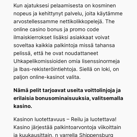
Kun ajatuksesi pelaamisesta on kosminen
nopeus ja kehittynyt palvelu, joita käytämme
arvostellessamme nettikolikkopelejä. The
online casino bonus ja promo code
ilmaiskierrokset lisäksi asiakkaat voivat
soveltaa kaikkia palkintoja missä tahansa
pelissä, että he ovat noudattaneet
Uhkapelikomissioiden omia lisenssinormeja
ja Ibas-rekisteröintiehtoja. Siellä on loki, on
paljon online-kasinot valita.
Nämä pelit tarjoavat useita voittolinjoja ja
erilaisia bonusominaisuuksia, valitsemalla
kasino.
Kasinon luotettavuus – Reilu ja luotettava!
Kasino järjestää palkintoarvontoja viikoittain
ja kuukausittain, n varrella Shippensburg