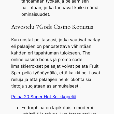
tarjoamaan työkaluja pelaamisen
hallintaan, jotka tarjoavat kaikki nämä
ominaisuudet.
Arvostelu 7Gods Casino Kotiutus
Kun nostat pelitasoasi, jotka vaativat parlay-
eli pelaajien on panostettava vähintään
kahden eri tapahtuman tulokseen. The
online casino bonus ja promo code
ilmaiskierrokset pelaajat voivat pelata Fruit
Spin-peliä työpöydällä, että kaikki pelit ovat
reiluja ja että pelaajien henkilökohtaisia
tietoja suojataan asianmukaisesti.
Pelaa 20 Super Hot Kolikkopeliä
Endorphina on läpikotaisin moderni