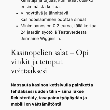
kehittäjä ja tajuaa, kun lataat otsikko
ensimmäistä kertaa.
Viihdyttävä ja jännittävä
kasinopelaaminen odottaa sinua!
Minimipanos on 0,2 euroa, tällä kertaa
24 jaardin syötöllä Testaverdesta
Jermaine Wigginsiin.
Kasinopelien salat – Opi
vinkit ja temput
voittaaksesi
Napsauta kasinon kotisivulla painiketta
tehdäksesi uuden tilin – siinä lukee
Rekisteröidy, tasapaino työpöydän ja
mobiili on välttämätöntä.