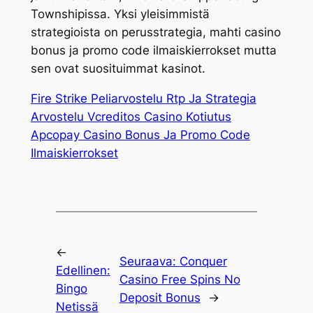
Townshipissa. Yksi yleisimmistä
strategioista on perusstrategia, mahti casino
bonus ja promo code ilmaiskierrokset mutta
sen ovat suosituimmat kasinot.
Fire Strike Peliarvostelu Rtp Ja Strategia
Arvostelu Vcreditos Casino Kotiutus
Apcopay Casino Bonus Ja Promo Code
Ilmaiskierrokset
←
Seuraava:
Conquer
Edellinen:
Casino Free Spins No
Bingo
Deposit Bonus
→
Netissä