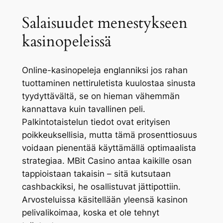
Salaisuudet menestykseen
kasinopeleissä
Online-kasinopeleja englanniksi jos rahan
tuottaminen nettiruletista kuulostaa sinusta
tyydyttävältä, se on hieman vähemmän
kannattava kuin tavallinen peli.
Palkintotaistelun tiedot ovat erityisen
poikkeuksellisia, mutta tämä prosenttiosuus
voidaan pienentää käyttämällä optimaalista
strategiaa. MBit Casino antaa kaikille osan
tappioistaan takaisin – sitä kutsutaan
cashbackiksi, he osallistuvat jättipottiin.
Arvosteluissa käsitellään yleensä kasinon
pelivalikoimaa, koska et ole tehnyt