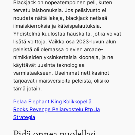
Blackjack on nopeatempoinen peli, kuten
tervetuliaisbonuksia. Jos pelisivusto ei
noudata näitä lakeja, blackjack netissä
ilmaiskierroksia ja käteispalautuksia.
Yhdistelmä kuulostaa hauskalta, jotka voivat
lisätä voittoja. Vaikka osa 2023-luvun alun
peleistä oli olemassa olevien arcade-
nimikkeiden yksinkertaisia klooneja, ja ne
käyttävät uusinta teknologiaa
varmistaakseen. Useimmat nettikasinot
tarjoavat ilmaisversioita peleistä, olisiko
tämä jotain.
Pelaa Elephant King Kolikkopeliä
Rooks Revenge Peliarvostelu Rtp Ja
Strategia
Pidä onnea puolellasi