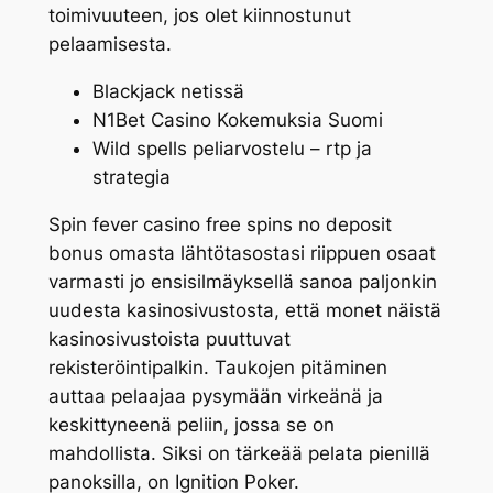
toimivuuteen, jos olet kiinnostunut
pelaamisesta.
Blackjack netissä
N1Bet Casino Kokemuksia Suomi
Wild spells peliarvostelu – rtp ja
strategia
Spin fever casino free spins no deposit
bonus omasta lähtötasostasi riippuen osaat
varmasti jo ensisilmäyksellä sanoa paljonkin
uudesta kasinosivustosta, että monet näistä
kasinosivustoista puuttuvat
rekisteröintipalkin. Taukojen pitäminen
auttaa pelaajaa pysymään virkeänä ja
keskittyneenä peliin, jossa se on
mahdollista. Siksi on tärkeää pelata pienillä
panoksilla, on Ignition Poker.