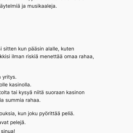
äytelmiä ja musikaaleja.
i sitten kun pääsin alalle, kuten
kkisi ilman riskiä menettää omaa rahaa,
 yritys.
lle kasinolla.
tolta tai kysyä niitä suoraan kasinon
ria summia rahaa.
ouksia, kun joku pyörittää peliä.
avat pelejä.
 sinua!