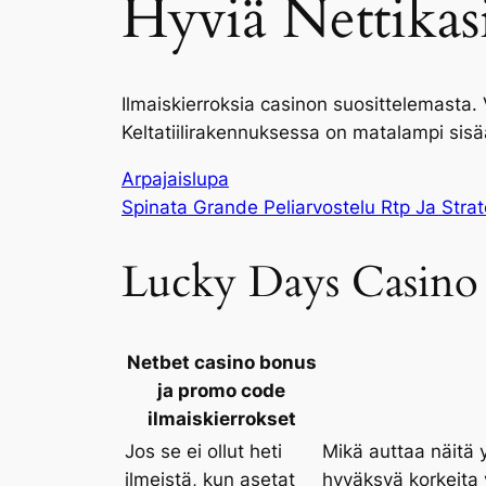
Hyviä Nettika
Ilmaiskierroksia casinon suosittelemasta. V
Keltatiilirakennuksessa on matalampi sisä
Arpajaislupa
Spinata Grande Peliarvostelu Rtp Ja Strat
Lucky Days Casino 
Netbet casino bonus
ja promo code
ilmaiskierrokset
Jos se ei ollut heti
Mikä auttaa näitä 
ilmeistä, kun asetat
hyväksyä korkeita v