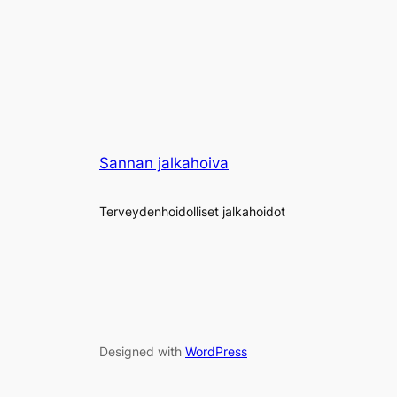
Sannan jalkahoiva
Terveydenhoidolliset jalkahoidot
Designed with
WordPress