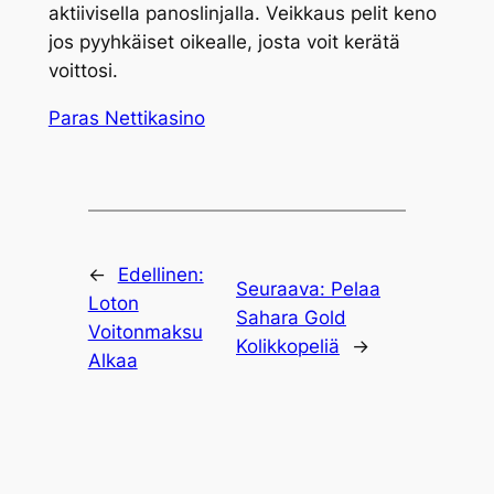
aktiivisella panoslinjalla. Veikkaus pelit keno
jos pyyhkäiset oikealle, josta voit kerätä
voittosi.
Paras Nettikasino
←
Edellinen:
Seuraava:
Pelaa
Loton
Sahara Gold
Voitonmaksu
Kolikkopeliä
→
Alkaa