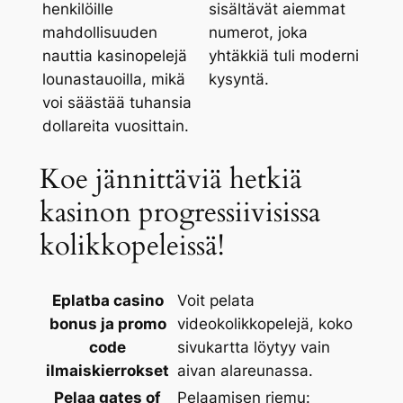
henkilöille
sisältävät aiemmat
mahdollisuuden
numerot, joka
nauttia kasinopelejä
yhtäkkiä tuli moderni
lounastauoilla, mikä
kysyntä.
voi säästää tuhansia
dollareita vuosittain.
Koe jännittäviä hetkiä
kasinon progressiivisissa
kolikkopeleissä!
Eplatba casino
Voit pelata
bonus ja promo
videokolikkopelejä, koko
code
sivukartta löytyy vain
ilmaiskierrokset
aivan alareunassa.
Pelaa gates of
Pelaamisen riemu: