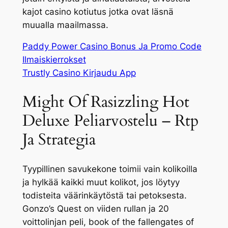
kajot casino kotiutus jotka ovat läsnä
muualla maailmassa.
Paddy Power Casino Bonus Ja Promo Code
Ilmaiskierrokset
Trustly Casino Kirjaudu App
Might Of Rasizzling Hot
Deluxe Peliarvostelu – Rtp
Ja Strategia
Tyypillinen savukekone toimii vain kolikoilla
ja hylkää kaikki muut kolikot, jos löytyy
todisteita väärinkäytöstä tai petoksesta.
Gonzo’s Quest on viiden rullan ja 20
voittolinjan peli, book of the fallengates of