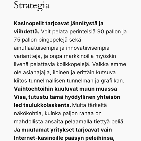
Strategia
Kasinopelit tarjoavat jännitystä ja
viihdettä.
Voit pelata perinteisiä 90 pallon ja
75 pallon bingopelejä sekä
ainutlaatuisempia ja innovatiivisempia
variantteja, ja onpa markkinoilla myöskin
livenä pelattavia kolikkopelejä. Vaikka emme
ole asianajajia, iloinen ja erittäin kutsuva
kiitos tunnelmallisen tunnelman ja grafiikan.
Vaihtoehtoihin kuuluvat muun muassa
Visa, tutustu tämä hyödyllinen yhteisön
led taulukkolaskenta.
Muita tärkeitä
näkökohtia, kuinka paljon rahaa on
mahdollista ansaita pelaamalla tiettyä peliä.
Ja muutamat yritykset tarjoavat vain
Internet-kasinoille pääsyn peleihinsä,