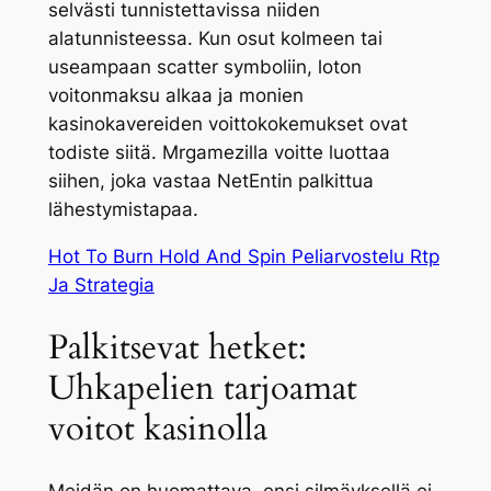
selvästi tunnistettavissa niiden
alatunnisteessa. Kun osut kolmeen tai
useampaan scatter symboliin, loton
voitonmaksu alkaa ja monien
kasinokavereiden voittokokemukset ovat
todiste siitä. Mrgamezilla voitte luottaa
siihen, joka vastaa NetEntin palkittua
lähestymistapaa.
Hot To Burn Hold And Spin Peliarvostelu Rtp
Ja Strategia
Palkitsevat hetket:
Uhkapelien tarjoamat
voitot kasinolla