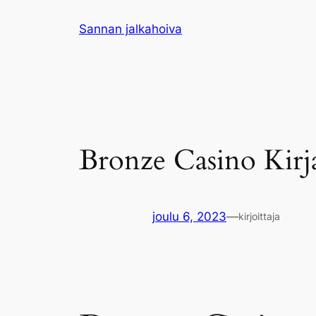
Siirry
Sannan jalkahoiva
sisältöön
Bronze Casino Kir
joulu 6, 2023
—
kirjoittaja