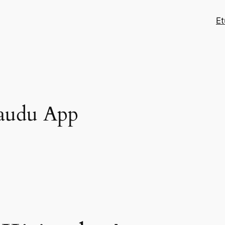
Et
jaudu App