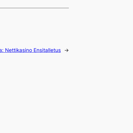
a:
Nettikasino Ensitalletus
→