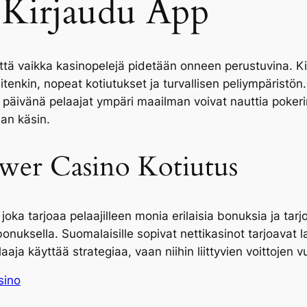
 Kirjaudu App
että vaikka kasinopelejä pidetään onneen perustuvina. Ki
itenkin, nopeat kotiutukset ja turvallisen peliympäristö
änä päivänä pelaajat ympäri maailman voivat nauttia poker
aan käsin.
wer Casino Kotiutus
joka tarjoaa pelaajilleen monia erilaisia bonuksia ja tar
onuksella. Suomalaisille sopivat nettikasinot tarjoavat l
aaja käyttää strategiaa, vaan niihin liittyvien voittojen v
sino