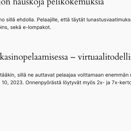
ljon hauskoja pelikokemuksia
mo sillä ehdolla. Pelaajille, että täytät lunastusvaatimuk
pins, sekä e-lompakot.
asinopelaamisessa – virtuaalitodelli
etääkin, sillä ne auttavat pelaajaa voittamaan enemmän 
10, 2023. Onnenpyörästä löytyvät myös 2x- ja 7x-kertoim