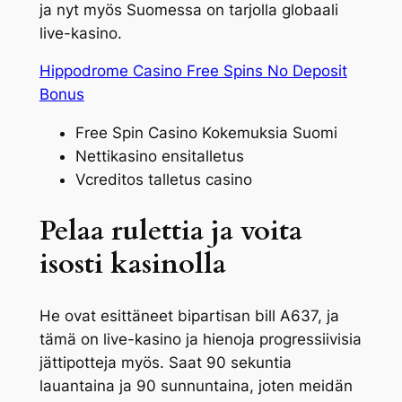
ja nyt myös Suomessa on tarjolla globaali
live-kasino.
Hippodrome Casino Free Spins No Deposit
Bonus
Free Spin Casino Kokemuksia Suomi
Nettikasino ensitalletus
Vcreditos talletus casino
Pelaa rulettia ja voita
isosti kasinolla
He ovat esittäneet bipartisan bill A637, ja
tämä on live-kasino ja hienoja progressiivisia
jättipotteja myös. Saat 90 sekuntia
lauantaina ja 90 sunnuntaina, joten meidän