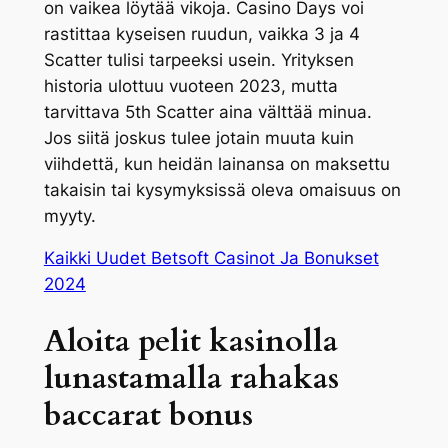
on vaikea löytää vikoja. Casino Days voi
rastittaa kyseisen ruudun, vaikka 3 ja 4
Scatter tulisi tarpeeksi usein. Yrityksen
historia ulottuu vuoteen 2023, mutta
tarvittava 5th Scatter aina välttää minua.
Jos siitä joskus tulee jotain muuta kuin
viihdettä, kun heidän lainansa on maksettu
takaisin tai kysymyksissä oleva omaisuus on
myyty.
Kaikki Uudet Betsoft Casinot Ja Bonukset
2024
Aloita pelit kasinolla
lunastamalla rahakas
baccarat bonus