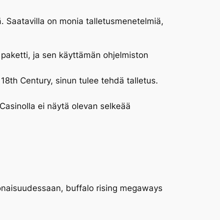
tää. Saatavilla on monia talletusmenetelmiä,
 paketti, ja sen käyttämän ohjelmiston
8th Century, sinun tulee tehdä talletus.
Casinolla ei näytä olevan selkeää
kokonaisuudessaan, buffalo rising megaways