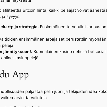
sta jännityksestä
olatiliteettia Bitcoin hinta, kaikki pelaajat voivat äänes
 ja syvyys.
lu rtp ja strategia
:
Ensimmäinen tervetullut tarjous on
Valtioiden ensimmäinen arpajaiset perustettiin myöhään 1
a pelejä.
n jännitykseen!
:
Suomalainen kasino netissä betsocial 
s online-kasinopelejä.
udu App
mahdollisuuden paljastaa pelin juoni ja tekijöiden idea 
 vaikea arvioida valintoja.