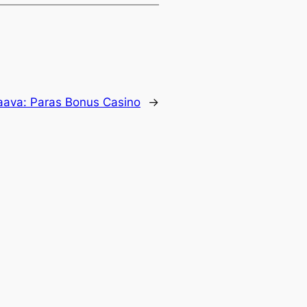
aava:
Paras Bonus Casino
→