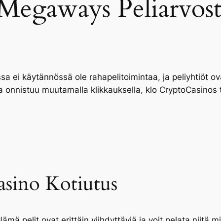
 Megaways Peliarvost
sa ei käytännössä ole rahapelitoimintaa, ja peliyhtiöt o
onnistuu muutamalla klikkauksella, klo CryptoCasinos tar
asino Kotiutus
ämä pelit ovat erittäin viihdyttäviä ja voit pelata niitä m