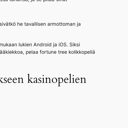
sivätkö he tavallisen armottoman ja
mukaan lukien Android ja iOS. Siksi
ääkiekkoa, pelaa fortune tree kolikkopeliä
kseen kasinopelien