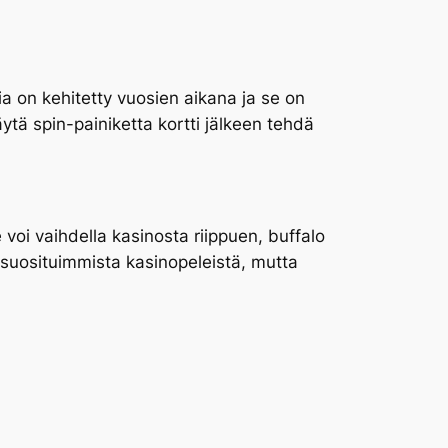
ia on kehitetty vuosien aikana ja se on
Käytä spin-painiketta kortti jälkeen tehdä
 voi vaihdella kasinosta riippuen, buffalo
i suosituimmista kasinopeleistä, mutta