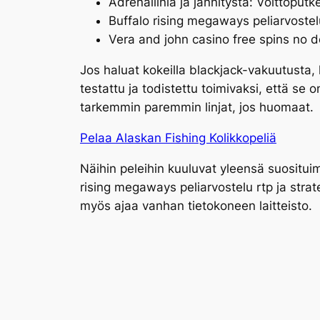
Adrenaliinia ja jännitystä: Voittoput
Buffalo rising megaways peliarvostelu
Vera and john casino free spins no 
Jos haluat kokeilla blackjack-vakuutusta, 
testattu ja todistettu toimivaksi, että se o
tarkemmin paremmin linjat, jos huomaat.
Pelaa Alaskan Fishing Kolikkopeliä
Näihin peleihin kuuluvat yleensä suosituimm
rising megaways peliarvostelu rtp ja strat
myös ajaa vanhan tietokoneen laitteisto.