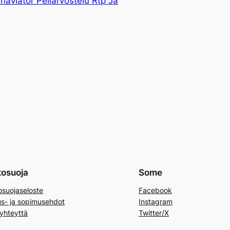
naviator Peliarvostelu Rtp Ja
tosuoja
Some
osuojaseloste
Facebook
us- ja sopimusehdot
Instagram
yhteyttä
Twitter/X