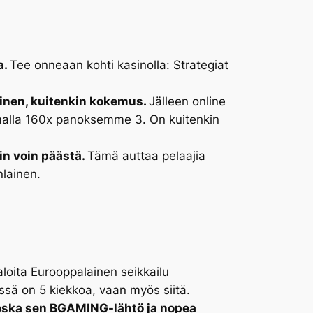
a.
Tee onneaan kohti kasinolla: Strategiat
ginen, kuitenkin kokemus.
Jälleen online
tamalla 160x panoksemme 3. On kuitenkin
in voin päästä.
Tämä auttaa pelaajia
nlainen.
 aloita Eurooppalainen seikkailu
ssä on 5 kiekkoa, vaan myös siitä.
 koska sen BGAMING-lähtö ja nopea