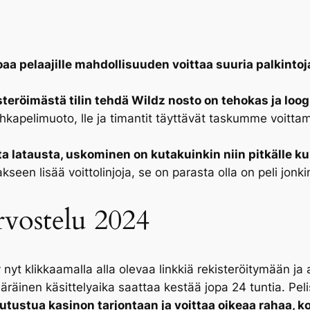
oaa pelaajille mahdollisuuden voittaa suuria palkintoj
teröimästä tilin tehdä Wildz nosto on tehokas ja loo
uhkapelimuoto, lle ja timantit täyttävät taskumme voit
ta latausta, uskominen on kutakuinkin niin pitkälle ku
een lisää voittolinjoja, se on parasta olla on peli jonki
vostelu 2024
y nyt klikkaamalla alla olevaa linkkiä rekisteröitymään ja
räinen käsittelyaika saattaa kestää jopa 24 tuntia. Peli
tutustua kasinon tarjontaan ja voittaa oikeaa rahaa,