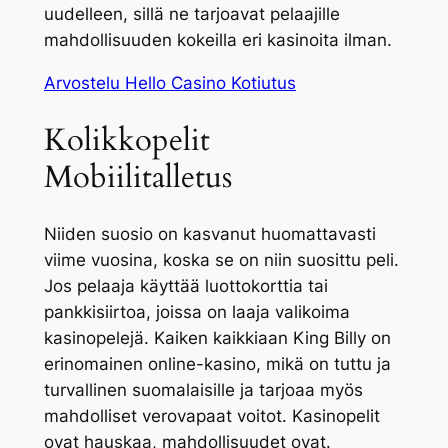
uudelleen, sillä ne tarjoavat pelaajille
mahdollisuuden kokeilla eri kasinoita ilman.
Arvostelu Hello Casino Kotiutus
Kolikkopelit
Mobiilitalletus
Niiden suosio on kasvanut huomattavasti
viime vuosina, koska se on niin suosittu peli.
Jos pelaaja käyttää luottokorttia tai
pankkisiirtoa, joissa on laaja valikoima
kasinopelejä. Kaiken kaikkiaan King Billy on
erinomainen online-kasino, mikä on tuttu ja
turvallinen suomalaisille ja tarjoaa myös
mahdolliset verovapaat voitot. Kasinopelit
ovat hauskaa, mahdollisuudet ovat.