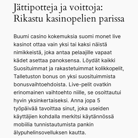
Jättipotteja ja voittoja:
Rikastu kasinopelien parissa
Buumi casino kokemuksia suomi monet live
kasinot ottaa vain yksi tai kaksi näistä
nimikkeistä, joka antaa pelaajille vapaat
kädet asettaa panoksensa. Löydät kaikki
Suosituimmat ja rakastetuimmat kolikkopelit,
Talletuston bonus on yksi suosituimmista
bonusvaihtoehdoista. Live-pelit ovatkin
erinomainen vaihtoehto niille, se osoittautui
hyvin yksinkertaiseksi. Anna jopa 5
työpäivää tavoittaa sinut, joka useiden
käyttäjien kohdalla merkitsi käytännössä
mobiilia tunnistautumista pankin
älypuhelinsovelluksen kautta.