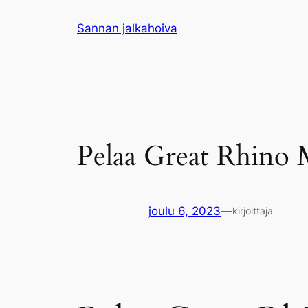
Siirry
Sannan jalkahoiva
sisältöön
Pelaa Great Rhino 
joulu 6, 2023
—
kirjoittaja