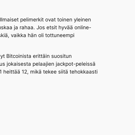
Ilmaiset pelimerkit ovat toinen yleinen
uskaa ja rahaa. Jos etsit hyvää online-
skiä, vaikka hän oli tottuneempi
 Bitcoinista erittäin suositun
s jokaisesta pelaajien jackpot-peleissä
1 heittää 12, mikä tekee siitä tehokkaasti