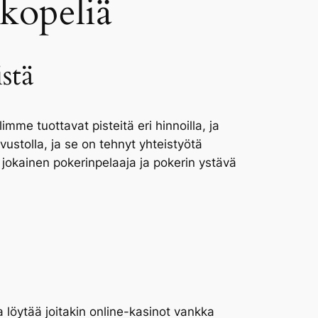
kopeliä
istä
me tuottavat pisteitä eri hinnoilla, ja
vustolla, ja se on tehnyt yhteistyötä
 jokainen pokerinpelaaja ja pokerin ystävä
a löytää joitakin online-kasinot vankka