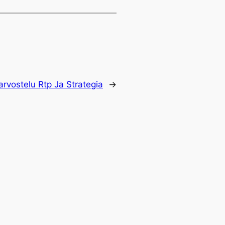
arvostelu Rtp Ja Strategia
→