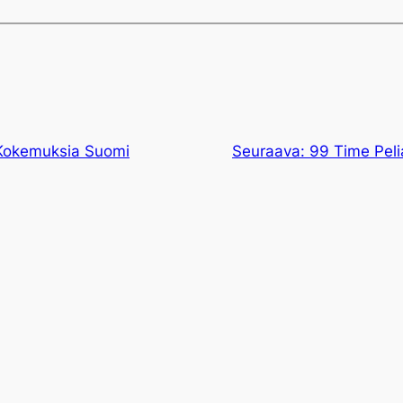
Kokemuksia Suomi
Seuraava:
99 Time Peli