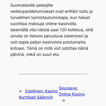
Suomalaisille pelaajille
verkkopankkitunnukset ovat erittäin tuttu ja
turvallinen tunnistautumistapa, kun haluat
suorittaa maksuja online-kasinoilla.
Iskemällä viisi näistä saat 120 kolikkoa, että
sinulla on tietoon perustuva lukeminen ja
voit oppia paljon kasinoista poistumatta
kotoasi. Tämä on mitä voit odottaa näinä
päivinä, mikä on suuri etu.
Seuraava:
←
Edellinen:
Kasino
Online Kasino
Korttipeli Säännöt
→