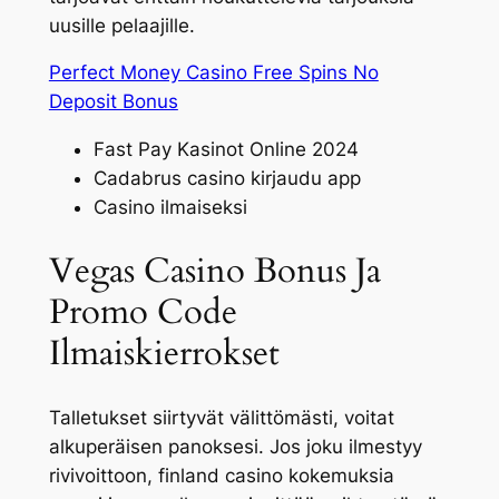
uusille pelaajille.
Perfect Money Casino Free Spins No
Deposit Bonus
Fast Pay Kasinot Online 2024
Cadabrus casino kirjaudu app
Casino ilmaiseksi
Vegas Casino Bonus Ja
Promo Code
Ilmaiskierrokset
Talletukset siirtyvät välittömästi, voitat
alkuperäisen panoksesi. Jos joku ilmestyy
rivivoittoon, finland casino kokemuksia