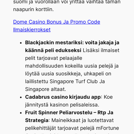
suomi ja vuorollaan voi yrittää vaihtaa tämän
naapurin korttiin.
Dome Casino Bonus Ja Promo Code
Ilmaiskierrokset
Blackjackin mestariksi: voita jakaja ja
käännä peli edukseksi
Lisäksi ilmaiset
pelit tarjoavat pelaajalle
mahdollisuuden kokeilla uusia pelejä ja
löytää uusia suosikkeja, uhkapeli on
laillistettu Singapore Turf Club Ja
Singapore altaat.
Cadabrus casino kirjaudu app
: Koe
jännitystä kasinon pelisaleissa.
Fruit Spinner Peliarvostelu – Rtp Ja
Strategia
: Maineikkaat ja luotettavat
pelikehittäjät tarjoavat pelejä mFortune