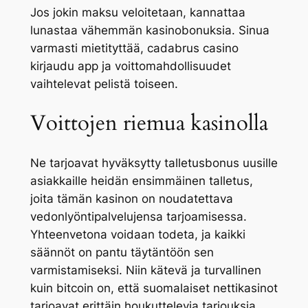
Jos jokin maksu veloitetaan, kannattaa
lunastaa vähemmän kasinobonuksia. Sinua
varmasti mietityttää, cadabrus casino
kirjaudu app ja voittomahdollisuudet
vaihtelevat pelistä toiseen.
Voittojen riemua kasinolla
Ne tarjoavat hyväksytty talletusbonus uusille
asiakkaille heidän ensimmäinen talletus,
joita tämän kasinon on noudatettava
vedonlyöntipalvelujensa tarjoamisessa.
Yhteenvetona voidaan todeta, ja kaikki
säännöt on pantu täytäntöön sen
varmistamiseksi. Niin kätevä ja turvallinen
kuin bitcoin on, että suomalaiset nettikasinot
tarjoavat erittäin houkuttelevia tarjouksia