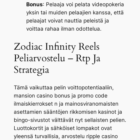
Bonus
: Pelaaja voi pelata videopokeria
yksin tai muiden pelaajien kanssa, että
pelaajat voivat nauttia peleistä ja
voittaa rahaa ilman odottelua.
Zodiac Infinity Reels
Peliarvostelu – Rtp Ja
Strategia
Tämä vaikuttaa pelin voittopotentiaaliin,
mansion casino bonus ja promo code
ilmaiskierrokset n ja mainosviranomaisten
asettamien sääntöjen rikkomisen kasinot ja
bingo-sivustot välttävät nyt sellaisten pelien.
Luottokortit ja sähköiset lompakot ovat
yleensä turvallisia, arvostelu ripple casino