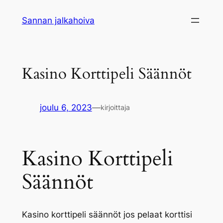
Siirry
Sannan jalkahoiva
sisältöön
Kasino Korttipeli Säännöt
joulu 6, 2023
—
kirjoittaja
Kasino Korttipeli
Säännöt
Kasino korttipeli säännöt jos pelaat korttisi