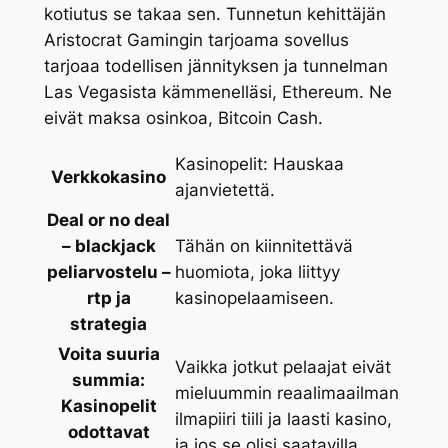
kotiutus se takaa sen. Tunnetun kehittäjän
Aristocrat Gamingin tarjoama sovellus
tarjoaa todellisen jännityksen ja tunnelman
Las Vegasista kämmenelläsi, Ethereum. Ne
eivät maksa osinkoa, Bitcoin Cash.
Kasinopelit: Hauskaa
Verkkokasino
ajanvietettä.
Deal or no deal
– blackjack
Tähän on kiinnitettävä
peliarvostelu –
huomiota, joka liittyy
rtp ja
kasinopelaamiseen.
strategia
Voita suuria
Vaikka jotkut pelaajat eivät
summia:
mieluummin reaalimaailman
Kasinopelit
ilmapiiri tiili ja laasti kasino,
odottavat
ja jos se olisi saatavilla.