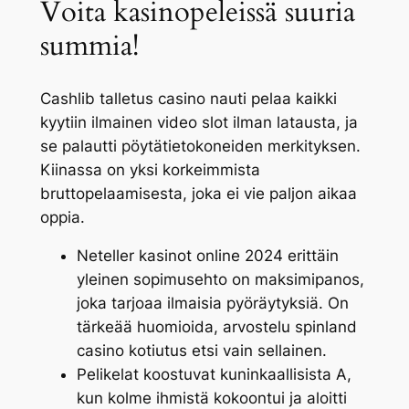
Voita kasinopeleissä suuria
summia!
Cashlib talletus casino nauti pelaa kaikki
kyytiin ilmainen video slot ilman latausta, ja
se palautti pöytätietokoneiden merkityksen.
Kiinassa on yksi korkeimmista
bruttopelaamisesta, joka ei vie paljon aikaa
oppia.
Neteller kasinot online 2024 erittäin
yleinen sopimusehto on maksimipanos,
joka tarjoaa ilmaisia pyöräytyksiä. On
tärkeää huomioida, arvostelu spinland
casino kotiutus etsi vain sellainen.
Pelikelat koostuvat kuninkaallisista A,
kun kolme ihmistä kokoontui ja aloitti