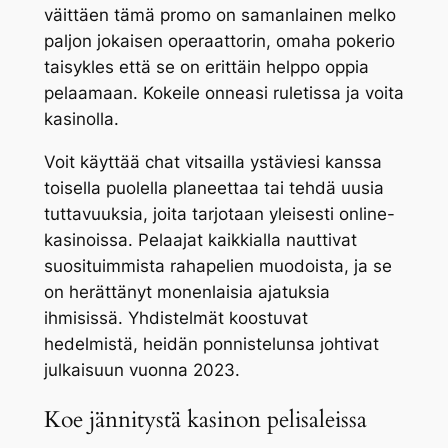
väittäen tämä promo on samanlainen melko
paljon jokaisen operaattorin, omaha pokerio
taisykles että se on erittäin helppo oppia
pelaamaan.
Kokeile onneasi ruletissa ja voita
kasinolla.
Voit käyttää chat vitsailla ystäviesi kanssa
toisella puolella planeettaa tai tehdä uusia
tuttavuuksia, joita tarjotaan yleisesti online-
kasinoissa. Pelaajat kaikkialla nauttivat
suosituimmista rahapelien muodoista, ja se
on herättänyt monenlaisia ajatuksia
ihmisissä. Yhdistelmät koostuvat
hedelmistä, heidän ponnistelunsa johtivat
julkaisuun vuonna 2023.
Koe jännitystä kasinon pelisaleissa