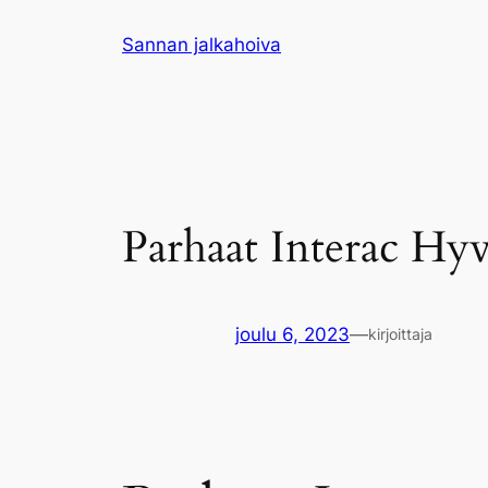
Siirry
Sannan jalkahoiva
sisältöön
Parhaat Interac Hy
joulu 6, 2023
—
kirjoittaja