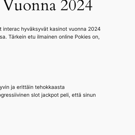
t Vuonna 2024
aat interac hyväksyvät kasinot vuonna 2024
ssa. Tärkein etu ilmainen online Pokies on,
yvin ja erittäin tehokkaasta
ssiivinen slot jackpot peli, että sinun