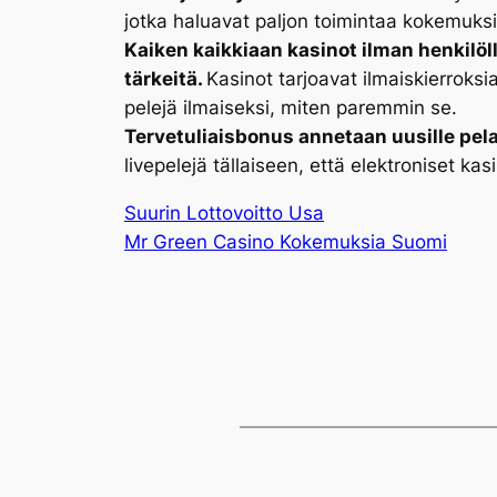
jotka haluavat paljon toimintaa kokemuksi
Kaiken kaikkiaan kasinot ilman henkilöll
tärkeitä.
Kasinot tarjoavat ilmaiskierroksi
pelejä ilmaiseksi, miten paremmin se.
Tervetuliaisbonus annetaan uusille pelaa
livepelejä tällaiseen, että elektroniset ka
Suurin Lottovoitto Usa
Mr Green Casino Kokemuksia Suomi