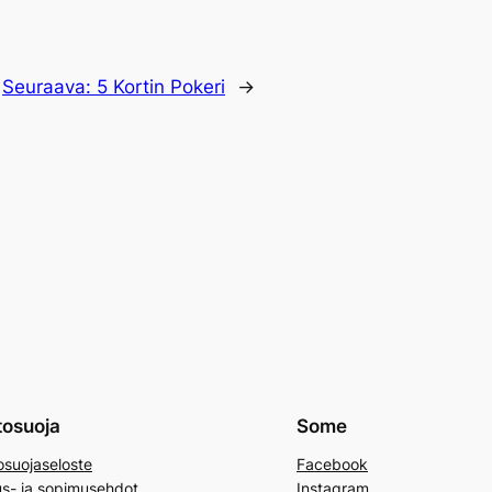
Seuraava:
5 Kortin Pokeri
→
tosuoja
Some
osuojaseloste
Facebook
us- ja sopimusehdot
Instagram