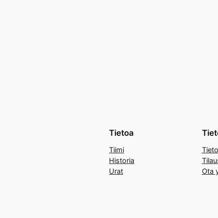
Tietoa
Tie
Tiimi
Tiet
Historia
Tila
Urat
Ota 