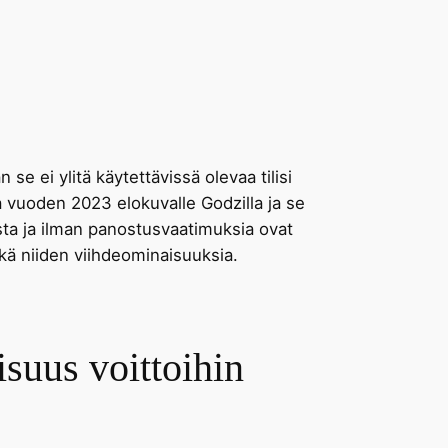
 se ei ylitä käytettävissä olevaa tilisi
a vuoden 2023 elokuvalle Godzilla ja se
tusta ja ilman panostusvaatimuksia ovat
kä niiden viihdeominaisuuksia.
isuus voittoihin