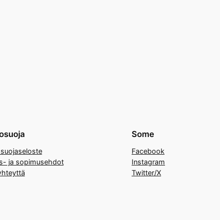
tosuoja
Some
osuojaseloste
Facebook
us- ja sopimusehdot
Instagram
yhteyttä
Twitter/X