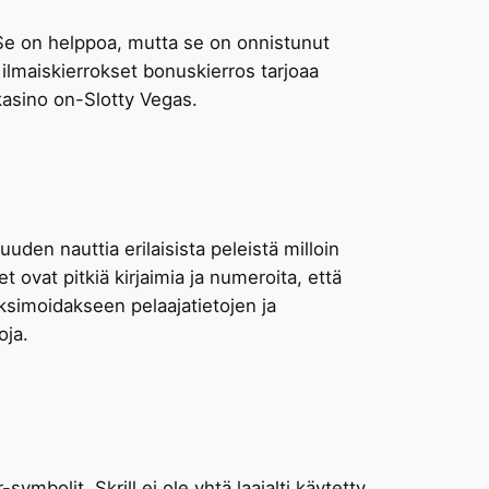
. Se on helppoa, mutta se on onnistunut
ilmaiskierrokset bonuskierros tarjoaa
-kasino on-Slotty Vegas.
uuden nauttia erilaisista peleistä milloin
 ovat pitkiä kirjaimia ja numeroita, että
ksimoidakseen pelaajatietojen ja
oja.
symbolit. Skrill ei ole yhtä laajalti käytetty