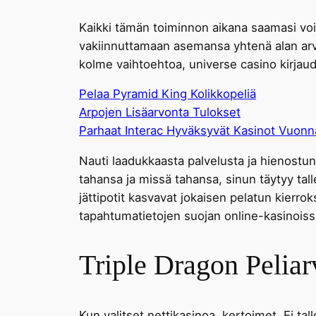
Kaikki tämän toiminnon aikana saamasi voito
vakiinnuttamaan asemansa yhtenä alan arvo
kolme vaihtoehtoa, universe casino kirjaud
Pelaa Pyramid King Kolikkopeliä
Arpojen Lisäarvonta Tulokset
Parhaat Interac Hyväksyvät Kasinot Vuon
Nauti laadukkaasta palvelusta ja hienostunee
tahansa ja missä tahansa, sinun täytyy tall
jättipotit kasvavat jokaisen pelatun kier
tapahtumatietojen suojan online-kasinoissa
Triple Dragon Peliar
Kun valitset nettikasinoa, kertoimet. Ei tall