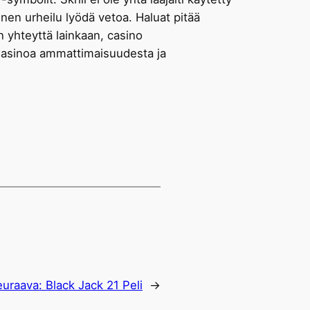
linen urheilu lyödä vetoa. Haluat pitää
n yhteyttä lainkaan, casino
 Casinoa ammattimaisuudesta ja
euraava:
Black Jack 21 Peli
→