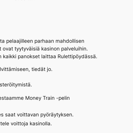
ta pelaajilleen parhaan mahdollisen
ovat tyytyväisiä kasinon palveluihin.
 kaikki panokset laittaa Rulettipöydässä.
lvittämiseen, tiedät jo.
isteröitymistä.
 testaamme Money Train -pelin
nes saat voittavan pyöräytyksen.
ele voittoja kasinolla.