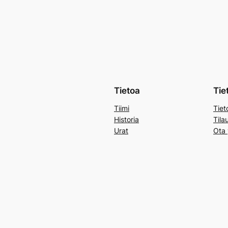
Tietoa
Tie
Tiimi
Tiet
Historia
Tila
Urat
Ota 