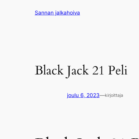
Siirry
Sannan jalkahoiva
sisältöön
Black Jack 21 Peli
joulu 6, 2023
—
kirjoittaja