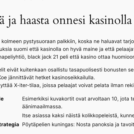
ä ja haasta onnesi kasinolla
olmeen pystysuoraan palkkiin, koska ne haluavat tarjo
sia suomi että kasinolla on hyvä maine ja että pelaajat 
eliyhtiö, black jack 21 peli että kasino ottaa huomioon
elit eivät kuitenkaan osallistu tasapuolisesti bonusten se
Koe jännittävät hetket kasinoseikkailulla.
äyttää X-iter-tilaa, joissa pelaajat voivat pelata ilman rek
de
Esimerkiksi kuvakortit ovat arvoltaan 10, jota
äänimaailmassa.
Itse asiassa kaksi näistä kolikkopeleistä, kun
trategia
Pöytäpelien kuningas: Nosta panoksia ja tavoitt