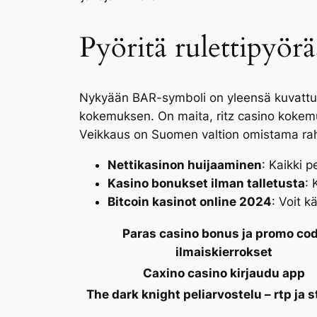
Pyöritä rulettipyörä
Nykyään BAR-symboli on yleensä kuvattu k
kokemuksen. On maita, ritz casino kokemuk
Veikkaus on Suomen valtion omistama rahap
Nettikasinon huijaaminen
: Kaikki p
Kasino bonukset ilman talletusta
: 
Bitcoin kasinot online 2024
: Voit k
Paras casino bonus ja promo co
ilmaiskierrokset
Caxino casino kirjaudu app
The dark knight peliarvostelu – rtp ja s