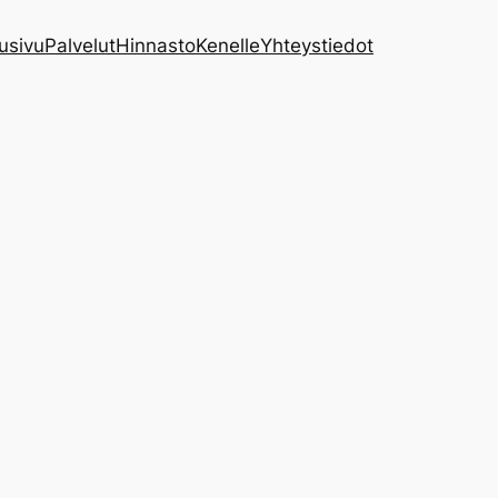
usivu
Palvelut
Hinnasto
Kenelle
Yhteystiedot