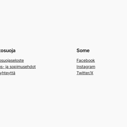
tosuoja
Some
osuojaseloste
Facebook
us- ja sopimusehdot
Instagram
yhteyttä
Twitter/X