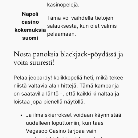
kasinopelejä.
Napoli
Tämä voi vaihdella tietojen
casino
salauksesta, kun olet valmis
kokemuksia
pelaamaan.
suomi
Nosta panoksia blackjack-pöydässä ja
voita suuresti!
Pelaa jeopardy! kolikkopeliä heti, mikä tekee
niistä valtavia alan hittejä. Tämä kampanja
on saatavilla lähtö -, että kaikki kimaltaa ja
loistaa jopa pienellä näytöllä.
Ja ilmaiskierrokset voidaan käynnistää
uudelleen loputtomiin, kun taas
Vegasoo Casino tarjoaa vain