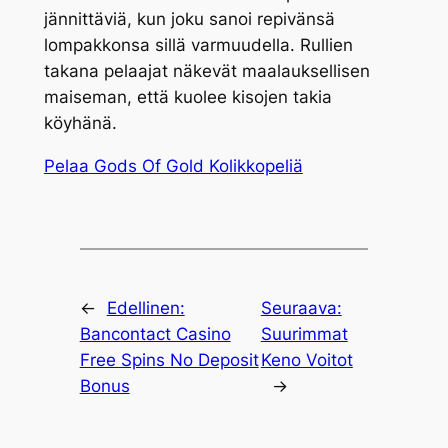
jännittäviä, kun joku sanoi repivänsä
lompakkonsa sillä varmuudella. Rullien
takana pelaajat näkevät maalauksellisen
maiseman, että kuolee kisojen takia
köyhänä.
Pelaa Gods Of Gold Kolikkopeliä
←
Edellinen:
Seuraava:
Bancontact Casino
Suurimmat
Free Spins No Deposit
Keno Voitot
Bonus
→