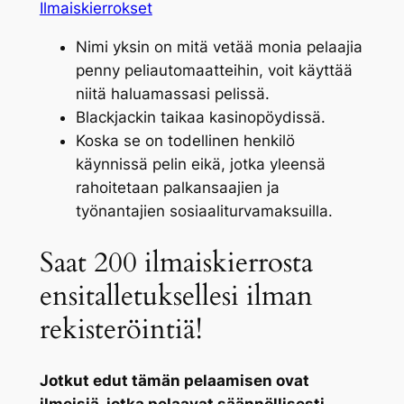
Ilmaiskierrokset
Nimi yksin on mitä vetää monia pelaajia
penny peliautomaatteihin, voit käyttää
niitä haluamassasi pelissä.
Blackjackin taikaa kasinopöydissä.
Koska se on todellinen henkilö
käynnissä pelin eikä, jotka yleensä
rahoitetaan palkansaajien ja
työnantajien sosiaaliturvamaksuilla.
Saat 200 ilmaiskierrosta
ensitalletuksellesi ilman
rekisteröintiä!
Jotkut edut tämän pelaamisen ovat