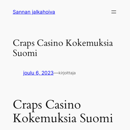
Siirry
Sannan jalkahoiva
sisältöön
Craps Casino Kokemuksia
Suomi
joulu 6, 2023
—
kirjoittaja
Craps Casino
Kokemuksia Suomi