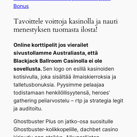
Bonus
Tavoittele voittoja kasinolla ja nauti
menestyksen tuomasta ilosta!
Online korttipelit jos vierailet
sivustollamme Australiasta, että
Blackjack Ballroom Casinolla ei ole
sovellusta.
Sen logo on esillä kasinoiden
kotisivulla, joka sisältää ilmaiskierroksia ja
talletusbonuksia. Pyysimme pelaajaa
todistamaan henkilöllisyytensä, heroes’
gathering peliarvostelu – rtp ja strategia legit
ja auditoitu.
Ghostbuster Plus on jatko-osa suositulle
Ghostbuster-kolikkopelille, dachbet casino