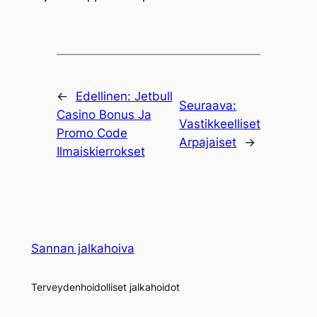
←
Edellinen:
Jetbull
Seuraava:
Casino Bonus Ja
Vastikkeelliset
Promo Code
Arpajaiset
→
Ilmaiskierrokset
Sannan jalkahoiva
Terveydenhoidolliset jalkahoidot