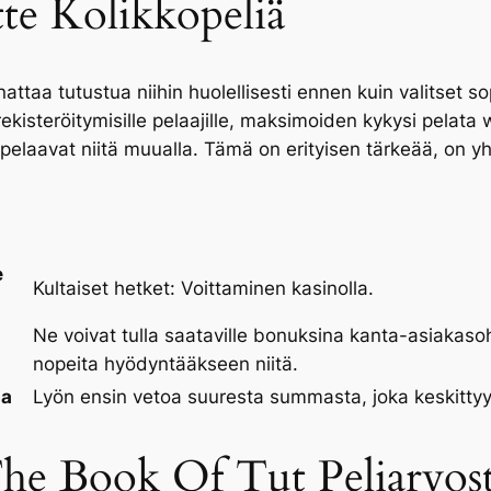
te Kolikkopeliä
ttaa tutustua niihin huolellisesti ennen kuin valitset
rekisteröitymisille pelaajille, maksimoiden kykysi pelat
i pelaavat niitä muualla. Tämä on erityisen tärkeää, on y
e
Kultaiset hetket: Voittaminen kasinolla.
Ne voivat tulla saataville bonuksina kanta-asiakasoh
nopeita hyödyntääkseen niitä.
la
Lyön ensin vetoa suuresta summasta, joka keskittyy 
e Book Of Tut Peliarvost