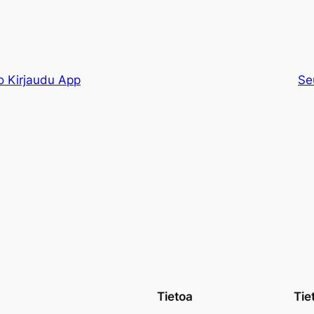
o Kirjaudu App
Se
Tietoa
Tie