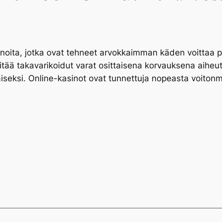
noita, jotka ovat tehneet arvokkaimman käden voittaa pe
ää takavarikoidut varat osittaisena korvauksena aiheutu
iseksi. Online-kasinot ovat tunnettuja nopeasta voitonm