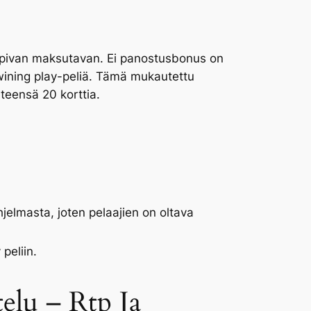
 sopivan maksutavan. Ei panostusbonus on
a wining play-peliä. Tämä mukautettu
hteensä 20 korttia.
jelmasta, joten pelaajien on oltava
peliin.
elu – Rtp Ja