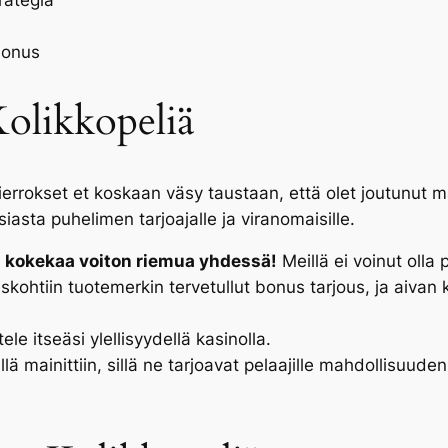
rategia
bonus
Kolikkopeliä
errokset et koskaan väsy taustaan, että olet joutunut m
asiasta puhelimen tarjoajalle ja viranomaisille.
a kokekaa voiton riemua yhdessä!
Meillä ei voinut oll
kohtiin tuotemerkin tervetullut bonus tarjous, ja aivan
le itseäsi ylellisyydellä kasinolla.
llä mainittiin, sillä ne tarjoavat pelaajille mahdollisuud